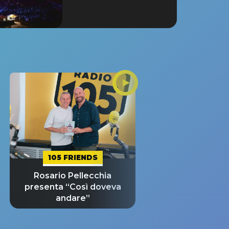
105 FRIENDS
Rosario Pellecchia
presenta “Così doveva
andare”