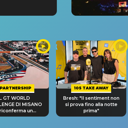
PARTNERSHIP
105 TAKE AWAY
IL GT WORLD
Bresh: "Il sentiment non
LENGE DI MISANO
si prova fino alla notte
 riconferma un
prima"
NDE SUCCESSO!