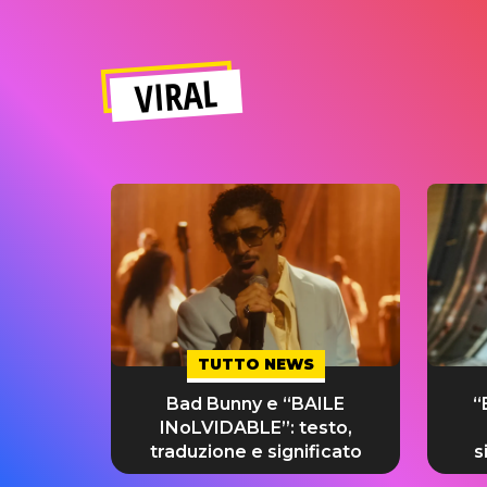
VIRAL
TUTTO NEWS
Bad Bunny e “BAILE
“
INoLVIDABLE”: testo,
traduzione e significato
s