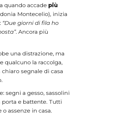
 Ma quando accade
più
donia Montecelio), inizia
:
“Due giorni di fila ho
posta”
. Ancora più
bbe una distrazione, ma
he qualcuno la raccolga,
n chiaro segnale di casa
o.
e: segni a gesso, sassolini
a porta e battente. Tutti
 o assenze in casa.