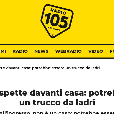
Radio 105
MI
RADIO
NEWS
WEBRADIO
VIDEO
F
e davanti casa: potrebbe essere un trucco da ladri
pette davanti casa: potr
un trucco da ladri
 all’ingresso, non è un caso: potrebbe esse