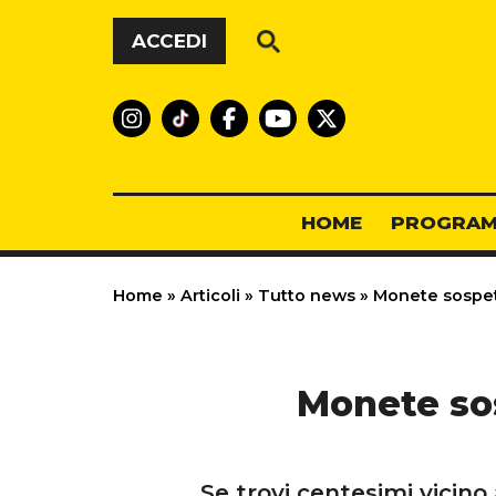
Vai al contenuto
ACCEDI
HOME
PROGRAM
Home
»
Articoli
»
Tutto news
»
Monete sospett
Monete sos
Se trovi centesimi vicino