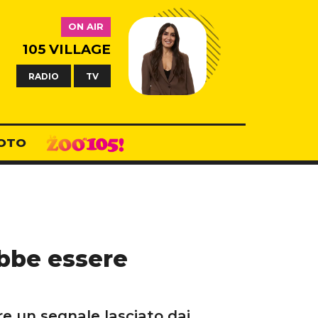
ON AIR
105 VILLAGE
RADIO
TV
OTO
ebbe essere
re un segnale lasciato dai