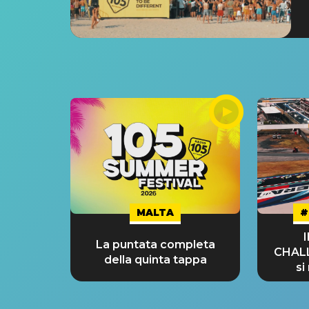
MALTA
#
La puntata completa
CHAL
della quinta tappa
si
GRA