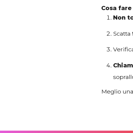
Cosa fare
Non t
Scatta
Verifi
Chiama
sopral
Meglio una 