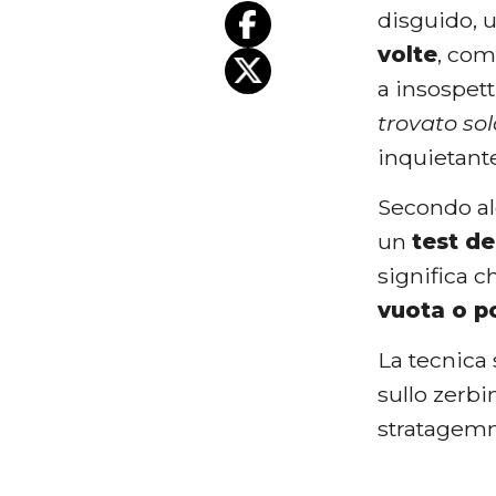
disguido, 
volte
, com
a insospet
trovato sol
inquietante
Secondo al
un
test de
significa c
vuota o p
La tecnica 
sullo zerbin
stratagemm