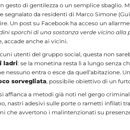
un gesto di gentilezza o un semplice sbaglio.
e segnalato da residenti di Marco Simone (Gui
tire. Un post su Facebook ha acceso un allarme
dini sporchi di una sostanza verde vicino alla 
, accade anche ai vicini.
cuni utenti del gruppo social, questa non sare
i ladri
: se la monetina resta lì a lungo senza c
he nessuno entra o esce da quell’abitazione. U
oco sorvegliata
, possibile obiettivo di un furt
si affianca a metodi già noti nel gergo criminal
o, nastri adesivi sulle porte o rametti infilati tr
i che avvertono i malintenzionati su presenze