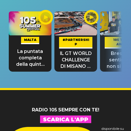
MALTA
#PARTNERSHI
105 TAKE
P
AWAY
La puntata
IL GT WORLD
Bresh: "I
completa
CHALLENGE
sentime
della quinta
DI MISANO si
non si pr
tappa
riconferma
fino alla n
un GRANDE
prima"
SUCCESSO!
RADIO 105 SEMPRE CON TE!
SCARICA L'APP
disponibile su