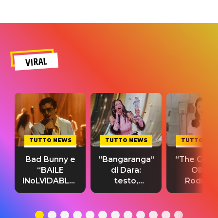
VIRAL
TUTTO NEWS
TUTTO NEWS
TUTTO NE
Bad Bunny e
“Bangaranga”
“The Cure”
“BAILE
di Dara:
Olivia
INoLVIDABLE”:
testo,
Rodrigo
testo,
traduzione e
testo,
traduzione e
significato
traduzion
significato
del singolo
significa