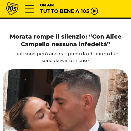
Vai al contenuto
Radio 105
ON AIR
TUTTO BENE A 105
Morata rompe il silenzio: “Con Alice
Campello nessuna infedeltà”
Tanti sono però ancora i punti da chiarire: i due
sono davvero in crisi?