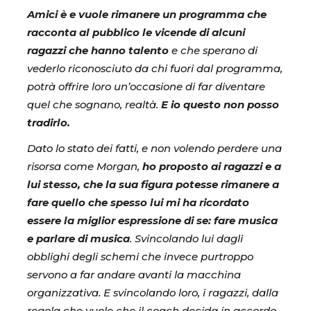
Amici è e vuole rimanere un programma che
racconta al pubblico le vicende di alcuni
ragazzi che hanno talento
e che sperano di
vederlo riconosciuto da chi fuori dal programma,
potrà offrire loro un’occasione di far diventare
quel che sognano, realtà.
E io questo non posso
tradirlo.
Dato lo stato dei fatti, e non volendo perdere una
risorsa come Morgan,
ho proposto ai ragazzi e a
lui stesso, che la sua figura potesse rimanere a
fare quello che spesso lui mi ha ricordato
essere la miglior espressione di se: fare musica
e parlare di musica
. Svincolando lui dagli
obblighi degli schemi che invece purtroppo
servono a far andare avanti la macchina
organizzativa. E svincolando loro, i ragazzi, dalla
regola che vuole che il coach decida in accordo