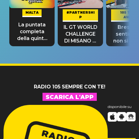
MALTA
#PARTNERSHI
105 TAKE
P
AWAY
La puntata
IL GT WORLD
Bresh: "I
completa
CHALLENGE
sentime
della quinta
DI MISANO si
non si pr
tappa
riconferma
fino alla n
un GRANDE
prima"
SUCCESSO!
RADIO 105 SEMPRE CON TE!
SCARICA L'APP
disponibile su