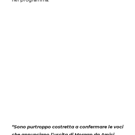
nel programma.
“Sono purtroppo costretta a confermare le voci
che annunciano l’uscita di Morgan da Amici.