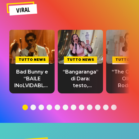
VIRAL
TUTTO NEWS
TUTTO NEWS
TUTTO NE
Bad Bunny e
“Bangaranga”
“The Cure”
“BAILE
di Dara:
Olivia
INoLVIDABLE”:
testo,
Rodrigo
testo,
traduzione e
testo,
traduzione e
significato
traduzion
significato
del singolo
significa