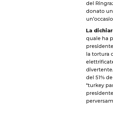
del Ringra
donato un 
un’occasio
La dichia
quale ha p
president
la tortura 
elettrific
divertente
del 51% de
"turkey pa
presidente
perversame