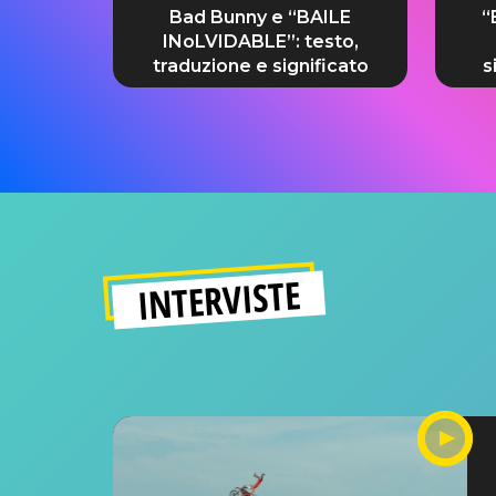
Bad Bunny e “BAILE
“
INoLVIDABLE”: testo,
traduzione e significato
s
INTERVISTE