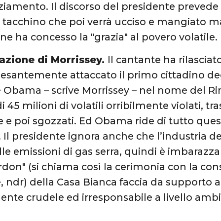
ziamento. Il discorso del presidente preve
tacchino che poi verrà ucciso e mangiato m
ne ha concesso la "grazia" al povero volatile.
razione di Morrissey.
Il cantante ha rilascia
esantemente attaccato il primo cittadino degli
e Obama – scrive Morrissey – nel nome del 
di 45 milioni di volatili orribilmente violati, tr
ate e poi sgozzati. Ed Obama ride di tutto que
. Il presidente ignora anche che l’industria d
lle emissioni di gas serra, quindi è imbarazza
rdon" (si chiama così la cerimonia con la con
, ndr) della Casa Bianca faccia da supporto a
nte crudele ed irresponsabile a livello ambi