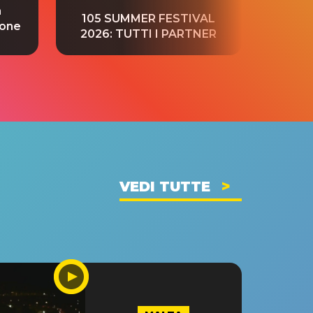
a
“S
105 SUMMER FESTIVAL
ione
tradu
2026: TUTTI I PARTNER
VEDI TUTTE