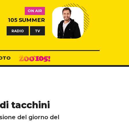
ON AIR
105 SUMMER
RADIO
TV
OTO
di tacchini
sione del giorno del