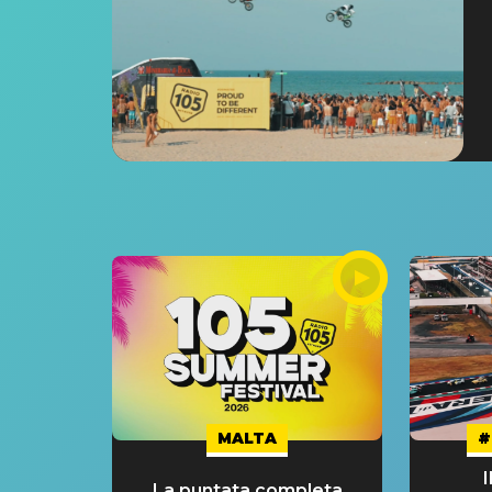
MALTA
#
La puntata completa