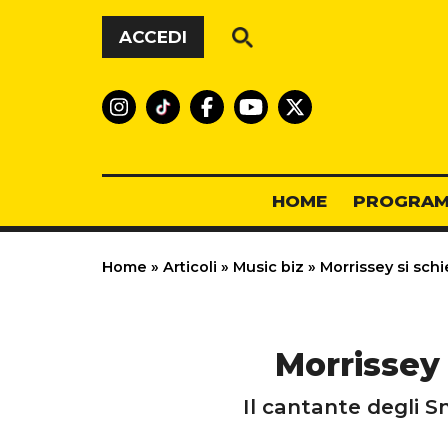
Vai al contenuto
ACCEDI
HOME
PROGRAM
Home
»
Articoli
»
Music biz
»
Morrissey si schie
Morrissey 
Il cantante degli S