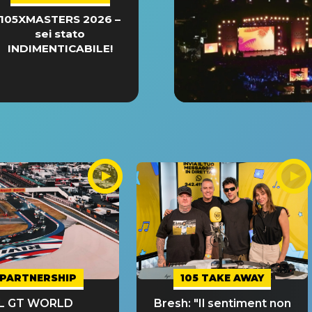
105XMASTERS 2026 –
sei stato
INDIMENTICABILE!
PARTNERSHIP
105 TAKE AWAY
IL GT WORLD
Bresh: "Il sentiment non