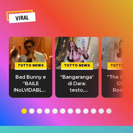
VIRAL
TUTTO NEWS
TUTTO NEWS
TUTTO NE
Bad Bunny e
“Bangaranga”
“The Cure”
“BAILE
di Dara:
Olivia
INoLVIDABLE”:
testo,
Rodrigo
testo,
traduzione e
testo,
traduzione e
significato
traduzion
significato
del singolo
significa