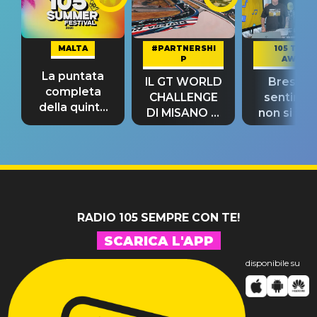
MALTA
#PARTNERSHI
105 TAKE
P
AWAY
La puntata
IL GT WORLD
Bresh: "I
completa
CHALLENGE
sentime
della quinta
DI MISANO si
non si pr
tappa
riconferma
fino alla n
un GRANDE
prima"
SUCCESSO!
RADIO 105 SEMPRE CON TE!
SCARICA L'APP
disponibile su