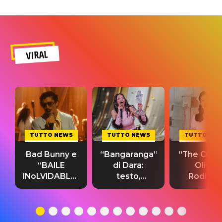
VIRAL
TUTTO NEWS
TUTTO NEWS
TUTTO NE
Bad Bunny e
“Bangaranga”
“The Cure”
“BAILE
di Dara:
Olivia
INoLVIDABLE”:
testo,
Rodrigo
testo,
traduzione e
testo,
traduzione e
significato
traduzion
significato
del singolo
significa