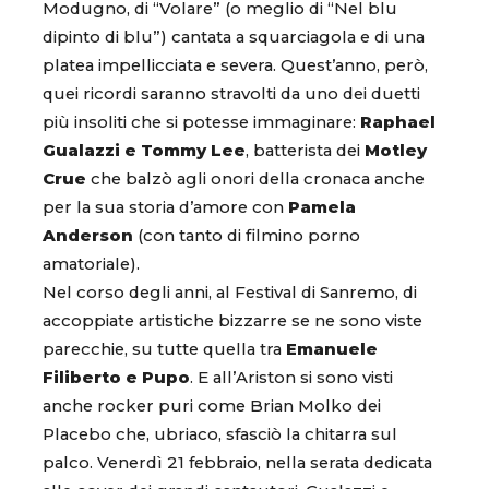
Modugno, di “Volare” (o meglio di “Nel blu
dipinto di blu”) cantata a squarciagola e di una
platea impellicciata e severa. Quest’anno, però,
quei ricordi saranno stravolti da uno dei duetti
più insoliti che si potesse immaginare:
Raphael
Gualazzi e Tommy Lee
, batterista dei
Motley
Crue
che balzò agli onori della cronaca anche
per la sua storia d’amore con
Pamela
Anderson
(con tanto di filmino porno
amatoriale).
Nel corso degli anni, al Festival di Sanremo, di
accoppiate artistiche bizzarre se ne sono viste
parecchie, su tutte quella tra
Emanuele
Filiberto e Pupo
. E all’Ariston si sono visti
anche rocker puri come Brian Molko dei
Placebo che, ubriaco, sfasciò la chitarra sul
palco. Venerdì 21 febbraio, nella serata dedicata