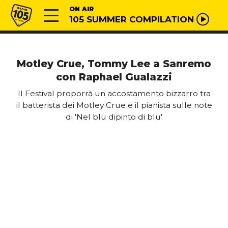
Vai al contenuto
Radio 105
ON AIR
105 SUMMER COMPILATION
Motley Crue, Tommy Lee a Sanremo
con Raphael Gualazzi
Il Festival proporrà un accostamento bizzarro tra
il batterista dei Motley Crue e il pianista sulle note
di 'Nel blu dipinto di blu'