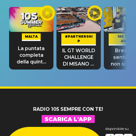
MALTA
#PARTNERSHI
105 TAKE
P
AWAY
La puntata
IL GT WORLD
Bresh: "I
completa
CHALLENGE
sentime
della quinta
DI MISANO si
non si pr
tappa
riconferma
fino alla n
un GRANDE
prima"
SUCCESSO!
RADIO 105 SEMPRE CON TE!
SCARICA L'APP
disponibile su