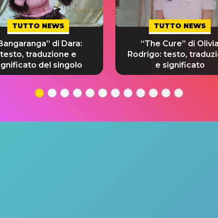
TUTTO NEWS
TUTTO NEWS
Bangaranga” di Dara:
“The Cure” di Olivi
testo, traduzione e
Rodrigo: testo, traduz
ignificato del singolo
e significato