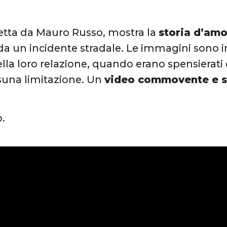
iretta da Mauro Russo, mostra la
storia d’am
 da un incidente stradale. Le immagini sono i
della loro relazione, quando erano spensiera
suna limitazione. Un
video commovente e s
o.