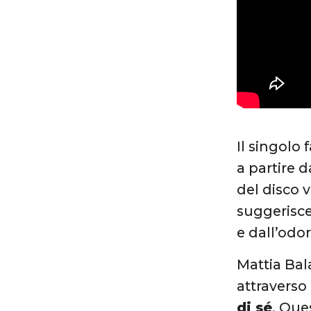
Il singolo 
a partire d
del disco v
suggerisce
e dall’odo
Mattia Bal
attraverso
di sé
. Que