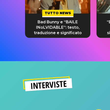
TUTTO NEWS
Bad Bunny e “BAILE
“
INoLVIDABLE”: testo,
traduzione e significato
s
INTERVISTE