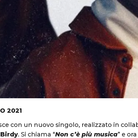
IO 2021
ce con un nuovo singolo, realizzato in collab
a
Birdy
. Si chiama “
Non c’è più musica
” e or