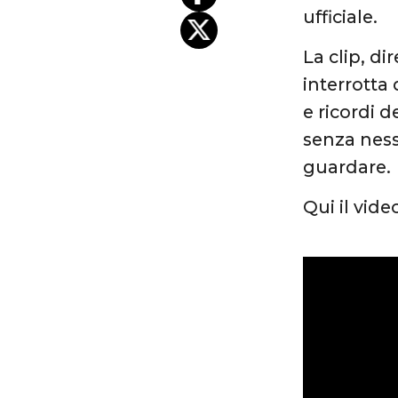
ufficiale.
La clip, d
interrotta
e ricordi 
senza nes
guardare.
Qui il vide