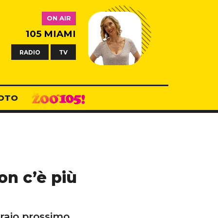
ON AIR
105 MIAMI
RADIO
TV
OTO
Non c’è più
braio prossimo.