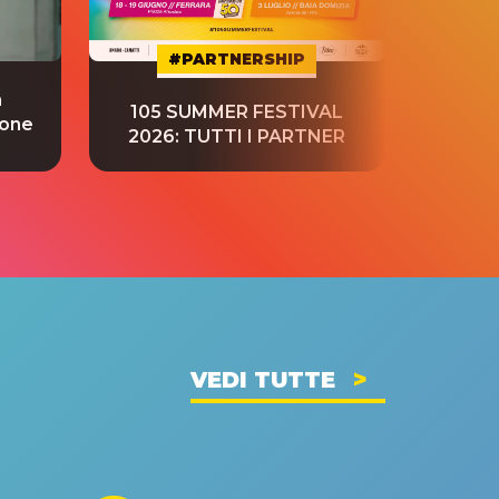
#PARTNERSHIP
a
“S
105 SUMMER FESTIVAL
ione
tradu
2026: TUTTI I PARTNER
VEDI TUTTE