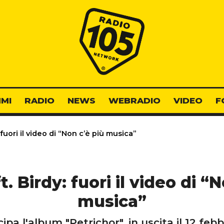
Radio 105
MI
RADIO
NEWS
WEBRADIO
VIDEO
F
: fuori il video di “Non c’è più musica”
t. Birdy: fuori il video di “
musica”
icipa l'album "Petrichor", in uscita il 12 feb