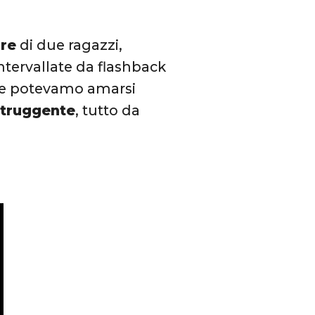
ore
di due ragazzi,
ntervallate da flashback
ti e potevamo amarsi
truggente
, tutto da