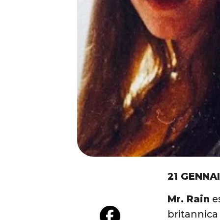
21 GENNA
Mr. Rain
es
britannic