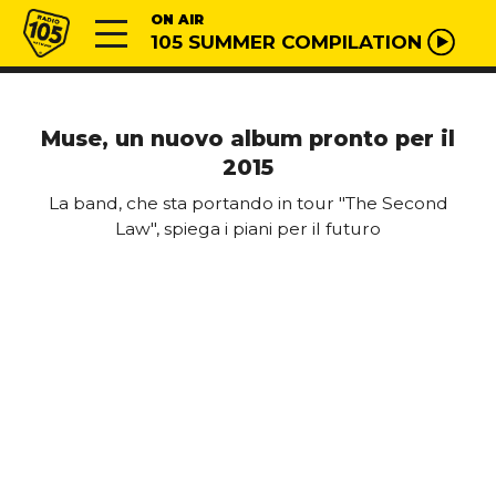
Vai al contenuto
Radio 105
ON AIR
105 SUMMER COMPILATION
Muse, un nuovo album pronto per il
2015
La band, che sta portando in tour "The Second
Law", spiega i piani per il futuro