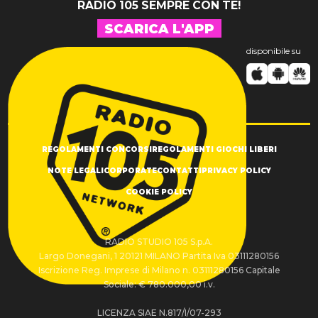
RADIO 105 SEMPRE CON TE!
SCARICA L'APP
disponibile su
REGOLAMENTI CONCORSI
REGOLAMENTI GIOCHI LIBERI
NOTE LEGALI
CORPORATE
CONTATTI
PRIVACY POLICY
COOKIE POLICY
RADIO STUDIO 105 S.p.A.
Largo Donegani, 1 20121 MILANO Partita Iva 03111280156
Iscrizione Reg. Imprese di Milano n. 03111280156 Capitale
Sociale: € 780.000,00 i.v.
LICENZA SIAE N.817/I/07-293