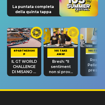
La puntata completa
della quinta tappa
#PARTNERSHI
105 TAKE
105 FRIEND
P
AWAY
Rosario
IL GT WORLD
Bresh: "Il
Pellecch
CHALLENGE
sentiment
present
DI MISANO si
non si prova
“Così dov
riconferma
fino alla notte
andare
un GRANDE
prima"
SUCCESSO!