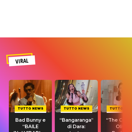
VIRAL
TUTTO NEWS
TUTTO NEWS
TUTTO NE
Bad Bunny e
“Bangaranga”
“The Cure”
“BAILE
di Dara:
Olivia