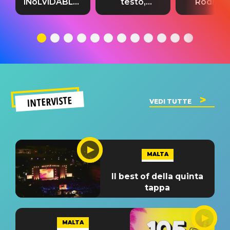
INoLVIDABLE”:
testo,
Rodrigo
testo,
traduzione e
testo,
traduzione e
significato
traduzion
significato
del singolo
significa
INTERVISTE
VEDI TUTTE
MALTA
Il best of della quinta
tappa
MALTA