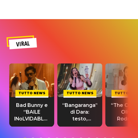
VIRAL
TUTTO NEWS
TUTTO NEWS
TUTTO NE
Bad Bunny e
“Bangaranga”
“The Cure”
“BAILE
di Dara:
Olivia
INoLVIDABLE”:
testo,
Rodrigo
testo,
traduzione e
testo,
traduzione e
significato
traduzion