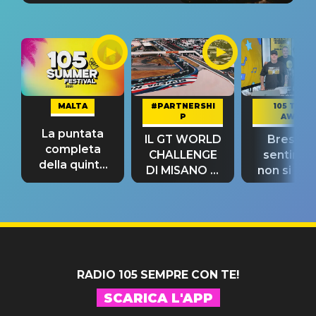
MALTA
#PARTNERSHI
105 TAKE
P
AWAY
La puntata
IL GT WORLD
Bresh: "I
completa
CHALLENGE
sentime
della quinta
DI MISANO si
non si pr
tappa
riconferma
fino alla n
un GRANDE
prima"
SUCCESSO!
RADIO 105 SEMPRE CON TE!
SCARICA L'APP