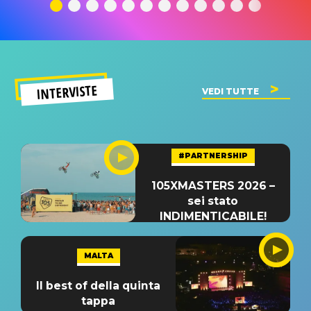
significato
del singolo
significa
INTERVISTE
VEDI TUTTE
#PARTNERSHIP
105XMASTERS 2026 –
sei stato
INDIMENTICABILE!
MALTA
Il best of della quinta
tappa