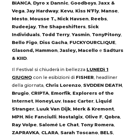
BIANCA
,
Dyro x Dannic
,
Goodboys
,
Jaxx &
Vega
,
Jay Hardway
,
Kevu
,
Kiss N’Fly
,
Manse
,
Mesto
,
Mousse T., Nick Havsen
,
Reebs
,
Rudeejay
,
The Shapeshifters
,
Sick
Individuals
,
Todd Terry
,
Yasmin
,
TonyPitony
,
Bello Figo
,
Diss Gacha
,
FUCKYOURCLIQUE
,
Glasond, Hammon
,
Jasley, Macello
e
Sadturs
& KIID
.
Il Festival si chiuderà in bellezza
LUNEDì 1
GIUGNO
con le esibizioni di
FISHER
, headliner
della giornata,
Chris Lorenzo
,
SVDDEN DEATH
,
Brugio
,
CRIPTA
,
Emorfik
,
Explorers of the
Internet
,
HoneyLuv
,
Isaac Carter
,
Liquid
Stranger
,
Luuk Van Dijk
,
Merk & Kremont
,
MPH
,
Nic Fanciulli
,
Nostalgix
,
Olive F
,
Qobra
,
Ray Volpe
,
Salomé Le Chat
,
Tony Romera
,
ZAPRAVKA
,
CLARA
,
Sarah Toscano
,
BELS
,