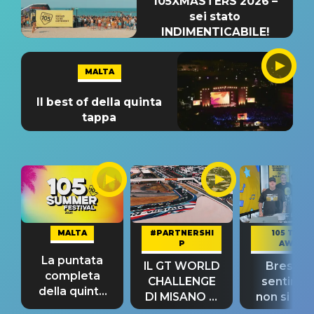
105XMASTERS 2026 –
sei stato
INDIMENTICABILE!
MALTA
Il best of della quinta
tappa
MALTA
#PARTNERSHI
105 TAKE
P
AWAY
La puntata
IL GT WORLD
Bresh: "I
completa
CHALLENGE
sentime
della quinta
DI MISANO si
non si pr
tappa
riconferma
fino alla n