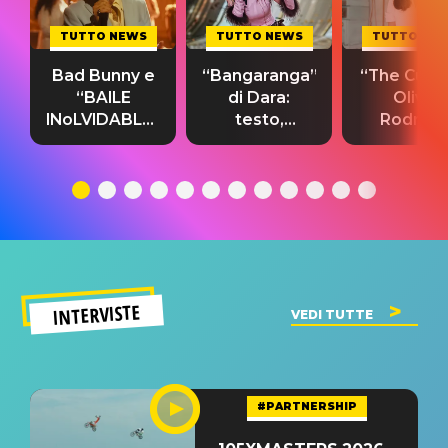
TUTTO NEWS
TUTTO NEWS
TUTTO NE
Bad Bunny e
“Bangaranga”
“The Cure”
“BAILE
di Dara:
Olivia
INoLVIDABLE”:
testo,
Rodrigo
testo,
traduzione e
testo,
traduzione e
significato
traduzion
significato
del singolo
significa
INTERVISTE
VEDI TUTTE
#PARTNERSHIP