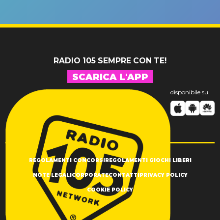
un GRANDE
prima"
SUCCESSO!
RADIO 105 SEMPRE CON TE!
SCARICA L'APP
disponibile su
REGOLAMENTI CONCORSI
REGOLAMENTI GIOCHI LIBERI
NOTE LEGALI
CORPORATE
CONTATTI
PRIVACY POLICY
COOKIE POLICY