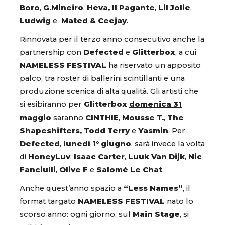
Boro
,
G.Mineiro
,
Heva,
Il Pagante
,
Lil Jolie
,
Ludwig
e
Mated & Ceejay
.
Rinnovata per il terzo anno consecutivo anche la
partnership con
Defected
e
Glitterbox
, a cui
NAMELESS FESTIVAL
ha riservato un apposito
palco, tra roster di ballerini scintillanti e una
produzione scenica di alta qualità. Gli artisti che
si esibiranno per
Glitterbox
domenica 31
maggio
saranno
CINTHIE
,
Mousse T.
,
The
Shapeshifters,
Todd Terry
e
Yasmin
. Per
Defected
,
lunedì 1° giugno
, sarà invece la volta
di
HoneyLuv
,
Isaac Carter
,
Luuk Van Dijk
,
Nic
Fanciulli
,
Olive F
e
Salomé Le Chat
.
Anche quest’anno spazio a
“Less Names”
, il
format targato
NAMELESS FESTIVAL
nato lo
scorso anno: ogni giorno, sul
Main Stage
, si