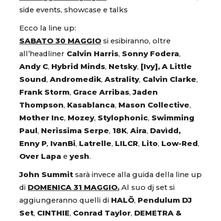
side events, showcase e talks
Ecco la line up:
SABATO 30 MAGGIO
si esibiranno, oltre
all’headliner
Calvin Harris
,
Sonny Fodera
,
Andy C
,
Hybrid Minds
,
Netsky
,
[Ivy], A Little
Sound
,
Andromedik
,
Astrality
,
Calvin Clarke
,
Frank Storm
,
Grace Arribas
,
Jaden
Thompson
,
Kasablanca
,
Mason Collective
,
Mother Inc
,
Mozey
,
Stylophonic
,
Swimming
Paul
,
Nerissima Serpe
,
18K
,
Aira
,
Davìdd,
Enny P
,
IvanBi
,
Latrelle
,
LILCR
,
Lito
,
Low-Red
,
Over Lapa
e
yesh
.
John Summit
sarà invece alla guida della line up
di
DOMENICA 31 MAGGIO.
Al suo dj set si
aggiungeranno quelli di
HALÕ
,
Pendulum
DJ
Set
,
CINTHIE
,
Conrad Taylor
,
DEMETRA &