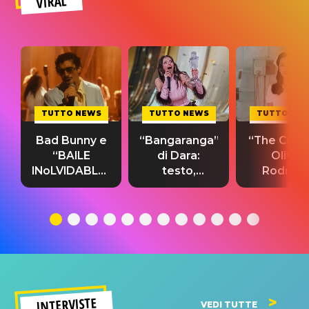
VIRAL
TUTTO NEWS
TUTTO NEWS
TUTTO NE
Bad Bunny e
“Bangaranga”
“The Cure”
“BAILE
di Dara:
Olivia
INoLVIDABLE”:
testo,
Rodrigo
testo,
traduzione e
testo,
traduzione e
significato
traduzion
significato
del singolo
significa
INTERVISTE
VEDI TUTTE