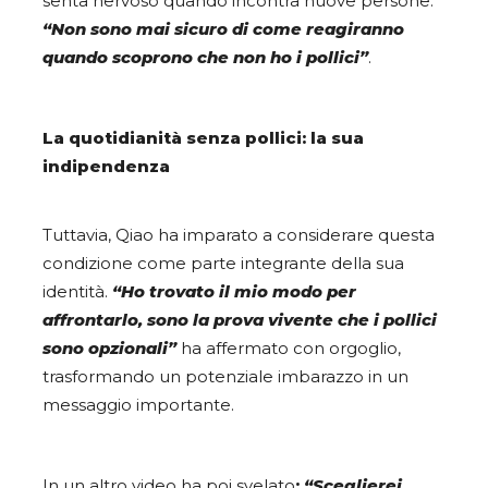
senta nervoso quando incontra nuove persone:
“Non sono mai sicuro di come reagiranno
quando scoprono che non ho i pollici”
.
La quotidianità senza pollici: la sua
indipendenza
Tuttavia, Qiao ha imparato a considerare questa
condizione come parte integrante della sua
identità.
“Ho trovato il mio modo per
affrontarlo, sono la prova vivente che i pollici
sono opzionali”
ha affermato con orgoglio,
trasformando un potenziale imbarazzo in un
messaggio importante.
In un altro video ha poi svelato
:
“Sceglierei