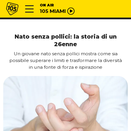
Vai al contenuto
Radio 105
ON AIR
105 MIAMI
Nato senza pollici: la storia di un
26enne
Un giovane nato senza pollici mostra come sia
possibile superare i limiti e trasformare la diversità
in una fonte di forza e ispirazione