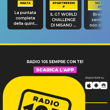
MALTA
#PARTNERSHI
105 TAKE
P
AWAY
La puntata
IL GT WORLD
Bresh: "I
completa
CHALLENGE
sentime
della quinta
DI MISANO si
non si pr
tappa
riconferma
fino alla n
un GRANDE
prima"
SUCCESSO!
RADIO 105 SEMPRE CON TE!
SCARICA L'APP
disponibile su