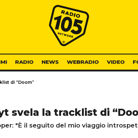
Radio 105
MI
RADIO
NEWS
WEBRADIO
VIDEO
F
cklist di “Doom”
t svela la tracklist di “D
pper: "È il seguito del mio viaggio introspet