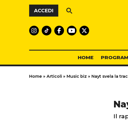
Vai al contenuto
ACCEDI
HOME
PROGRAM
Home
»
Articoli
»
Music biz
»
Nayt svela la tra
Nay
Il ra