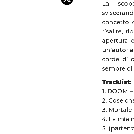
La scop
sviscerand
concetto d
risalire, 
apertura 
un’autoria
corde di c
sempre di p
Tracklist:
1. DOOM –
2. Cose ch
3. Mortale
4. La mia 
5. (parten