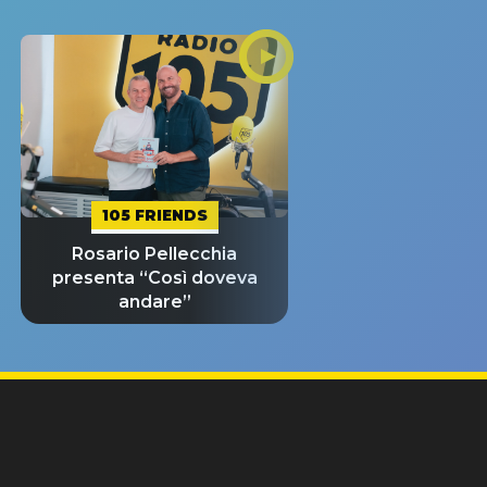
105 FRIENDS
Rosario Pellecchia
presenta “Così doveva
andare”