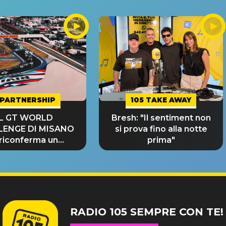
PARTNERSHIP
105 TAKE AWAY
IL GT WORLD
Bresh: "Il sentiment non
LENGE DI MISANO
si prova fino alla notte
 riconferma un
prima"
NDE SUCCESSO!
RADIO 105 SEMPRE CON TE!