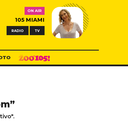
ON AIR
105 MIAMI
RADIO
TV
OTO
oom”
tivo".