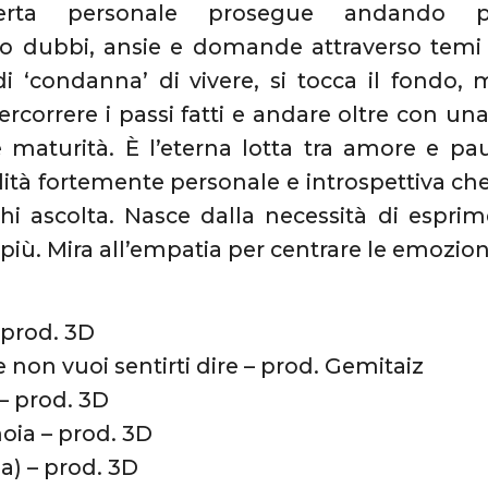
erta personale prosegue andando p
o dubbi, ansie e domande attraverso temi es
i ‘condanna’ di vivere, si tocca il fondo,
ripercorrere i passi fatti e andare oltre con 
e maturità. È l’eterna lotta tra amore e p
lità fortemente personale e introspettiva ch
hi ascolta. Nasce dalla necessità di esprim
iù. Mira all’empatia per centrare le emozioni 
 prod. 3D
e non vuoi sentirti dire – prod. Gemitaiz
 – prod. 3D
noia – prod. 3D
za) – prod. 3D