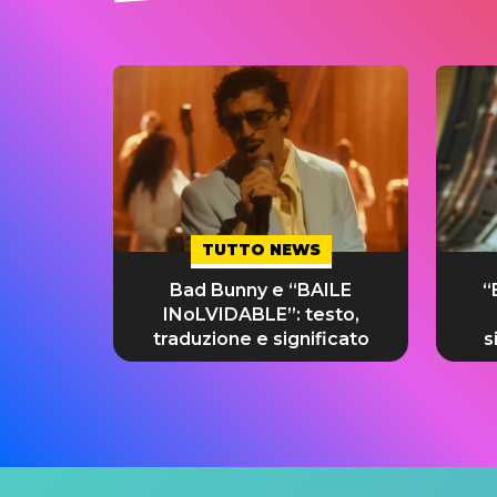
TUTTO NEWS
Bad Bunny e “BAILE
“
INoLVIDABLE”: testo,
traduzione e significato
s