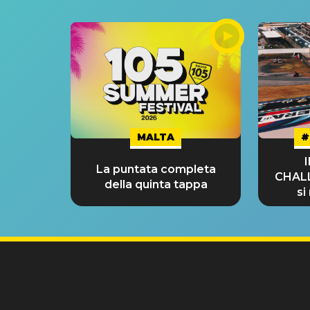
MALTA
#
La puntata completa
CHAL
della quinta tappa
si
GRA