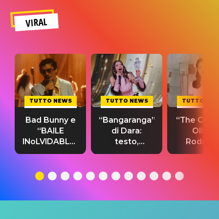
VIRAL
TUTTO NEWS
TUTTO NEWS
TUTTO NE
Bad Bunny e
“Bangaranga”
“The Cure”
“BAILE
di Dara:
Olivia
INoLVIDABLE”:
testo,
Rodrigo
testo,
traduzione e
testo,
traduzione e
significato
traduzion
significato
del singolo
significa