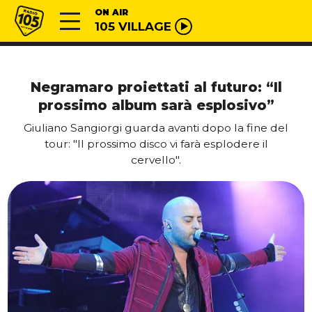
Vai al contenuto
Radio 105
ON AIR
105 VILLAGE
Negramaro proiettati al futuro: “Il
prossimo album sarà esplosivo”
Giuliano Sangiorgi guarda avanti dopo la fine del
tour: "Il prossimo disco vi farà esplodere il
cervello".