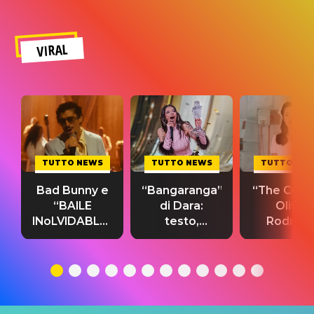
VIRAL
TUTTO NEWS
TUTTO NEWS
TUTTO NE
Bad Bunny e
“Bangaranga”
“The Cure”
“BAILE
di Dara:
Olivia
INoLVIDABLE”:
testo,
Rodrigo
testo,
traduzione e
testo,
traduzione e
significato
traduzion
significato
del singolo
significa