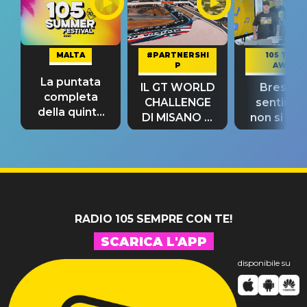
MALTA
#PARTNERSHI
105 TAKE
P
AWAY
La puntata
IL GT WORLD
Bresh: "I
completa
CHALLENGE
sentime
della quinta
DI MISANO si
non si pr
tappa
riconferma
fino alla n
un GRANDE
prima"
SUCCESSO!
RADIO 105 SEMPRE CON TE!
SCARICA L'APP
disponibile su