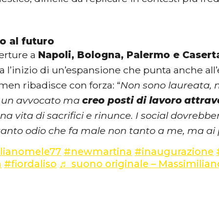
o al futuro
erture a
Napoli, Bologna, Palermo e Casert
 l’inizio di un’espansione che punta anche all’
men ribadisce con forza: “
Non sono laureata, 
un avvocato ma
creo posti di lavoro
attrav
na vita di sacrifici e rinunce. I social dovreb
tanto odio che fa male non tanto a me, ma ai p
lianomele77
#newmartina
#inaugurazione
a
#fiordaliso
♬ suono originale – Massimilia