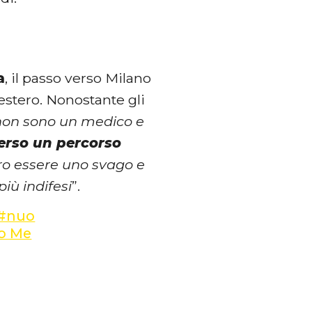
a
, il passo verso Milano
estero. Nonostante gli
non sono un medico e
erso un percorso
bero essere uno svago e
iù indifesi
”.
#nuo
no Me