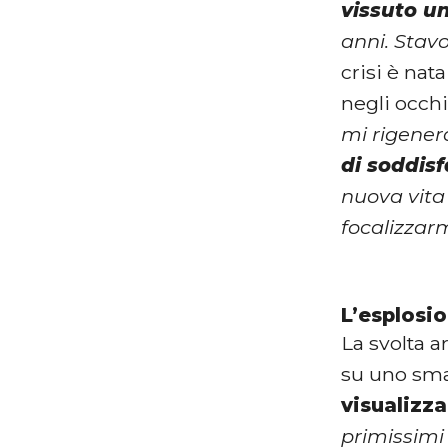
vissuto u
anni. Stav
crisi è nat
negli occhi
mi rigenera
di soddis
nuova vita 
focalizzar
L’esplosio
La svolta a
su uno sma
visualizza
primissimi