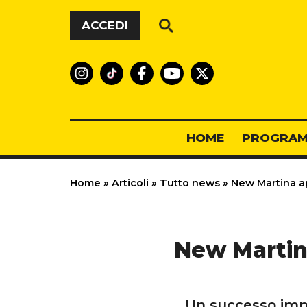
Vai al contenuto
ACCEDI
HOME
PROGRAM
Home
»
Articoli
»
Tutto news
»
New Martina ap
New Martin
Un successo impr