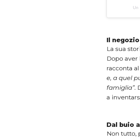
Un 
Il negozio
La sua stor
Dopo aver 
racconta a
e, a quel p
famiglia”
. 
a inventar
Dal buio a
Non tutto, 