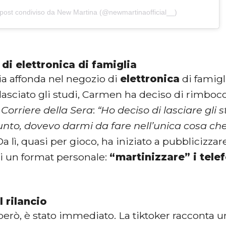
post condiviso da New Martina (@newmartinaofficial__)
 di elettronica di famiglia
ia affonda nel negozio di
elettronica
di famigl
lasciato gli studi, Carmen ha deciso di rimbo
l
Corriere della Sera
:
“Ho deciso di lasciare gli 
unto, dovevo darmi da fare nell’unica cosa che
Da lì, quasi per gioco, ha iniziato a pubblicizzare
si un format personale:
“martinizzare” i tele
l rilancio
però, è stato immediato. La tiktoker racconta un 