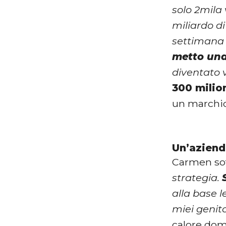
solo 2mila 
miliardo di
settimana 
metto una
diventato v
300 milio
un marchio 
Un’aziend
Carmen sot
strategia.
alla base l
miei genito
calore dome