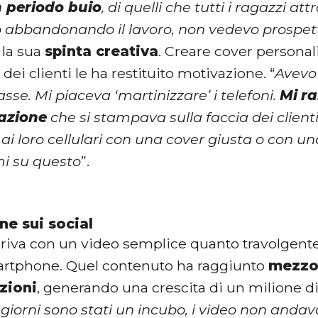
n periodo buio
, di quelli che tutti i ragazzi a
o abbandonando il lavoro, non vedevo prospet
a la sua
spinta creativa
. Creare cover personali
 dei clienti le ha restituito motivazione. “
Avevo
sse. Mi piaceva ‘martinizzare’ i telefoni.
Mi
ra
fazione
che si stampava sulla faccia dei client
ai loro cellulari con una cover giusta o con una
mi su questo
”.
ne sui social
rriva con un video semplice quanto travolgente
rtphone. Quel contenuto ha raggiunto
mezzo 
zioni
, generando una crescita di un milione di
 giorni sono stati un incubo, i video non andav