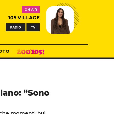
ON AIR
105 VILLAGE
RADIO
TV
OTO
lano: “Sono
anche momenti bui