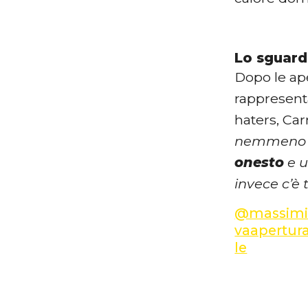
Lo sguard
Dopo le ap
rappresenta
haters, Car
nemmeno 
onesto
e u
invece c’è 
@massimi
vaapertur
le