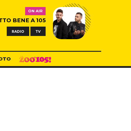
ON AIR
TTO BENE A 105
RADIO
TV
OTO