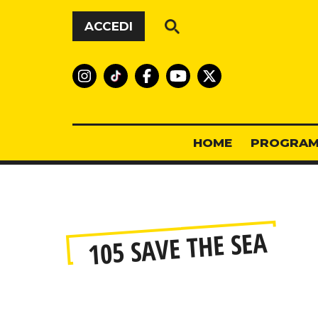
Vai al contenuto
ACCEDI
HOME
PROGRAM
Home
»
105 Save the Sea
105 SAVE THE SEA