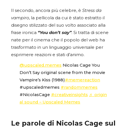
Il secondo, ancora più celebre, è
Stress da
vampiro
, la pellicola da cui è stato estratto il
disegno stilizzato del suo volto associato alla
frase ironica
“You don’t say”
. Si tratta di scene
nate per il cinema che il popolo del web ha
trasformato in un linguaggio universale per
esprimere reazioni e stati d’animo.
@upscaled.memes
Nicolas Cage You
Don’t Say original scene from the movie
Vampire’s Kiss (1988)
#memereaction
#upscaledmemes
#randommemes
#NicolasCage
#creativeinsights
♬ origin
al sound – Upscaled Memes
Le parole di Nicolas Cage sul