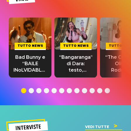
TUTTO NEWS
TUTTO NEWS
TUTTO NE
Bad Bunny e
“Bangaranga”
“The Cure”
“BAILE
di Dara:
Olivia
INoLVIDABLE”:
testo,
Rodrigo
testo,
traduzione e
testo,
traduzione e
significato
traduzion
significato
del singolo
significa
INTERVISTE
VEDI TUTTE