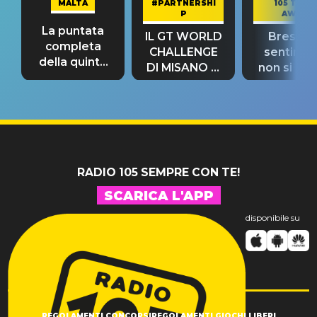
MALTA
#PARTNERSHI
105 TAKE
P
AWAY
La puntata
IL GT WORLD
Bresh: "I
completa
CHALLENGE
sentime
della quinta
DI MISANO si
non si pr
tappa
riconferma
fino alla n
un GRANDE
prima"
SUCCESSO!
RADIO 105 SEMPRE CON TE!
SCARICA L'APP
disponibile su
REGOLAMENTI CONCORSI
REGOLAMENTI GIOCHI LIBERI