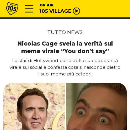
Vai al contenuto
Radio 105
ON AIR
105 VILLAGE
TUTTO NEWS
Nicolas Cage svela la verità sul
meme virale “You don’t say”
La star di Hollywood parla della sua popolarità
virale sui social e confessa cosa si nasconde dietro
i suoi meme più celebri