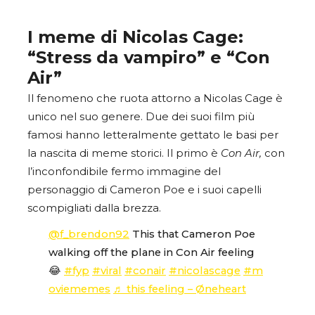
I meme di Nicolas Cage:
“Stress da vampiro” e “Con
Air”
Il fenomeno che ruota attorno a Nicolas Cage è
unico nel suo genere. Due dei suoi film più
famosi hanno letteralmente gettato le basi per
la nascita di meme storici. Il primo è
Con Air,
con
l’inconfondibile fermo immagine del
personaggio di Cameron Poe e i suoi capelli
scompigliati dalla brezza.
@f_brendon92
This that Cameron Poe
walking off the plane in Con Air feeling
😂
#fyp
#viral
#conair
#nicolascage
#m
oviememes
♬ this feeling – Øneheart