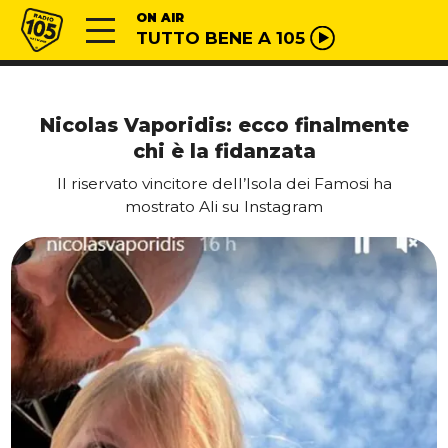
Vai al contenuto
Radio 105
ON AIR
TUTTO BENE A 105
Nicolas Vaporidis: ecco finalmente
chi è la fidanzata
Il riservato vincitore dell’Isola dei Famosi ha
mostrato Ali su Instagram