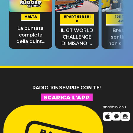
MALTA
#PARTNERSHI
105 TAKE
P
AWAY
La puntata
IL GT WORLD
Bresh: "I
completa
CHALLENGE
sentime
della quinta
DI MISANO si
non si pr
tappa
riconferma
fino alla n
un GRANDE
prima"
SUCCESSO!
RADIO 105 SEMPRE CON TE!
SCARICA L'APP
disponibile su