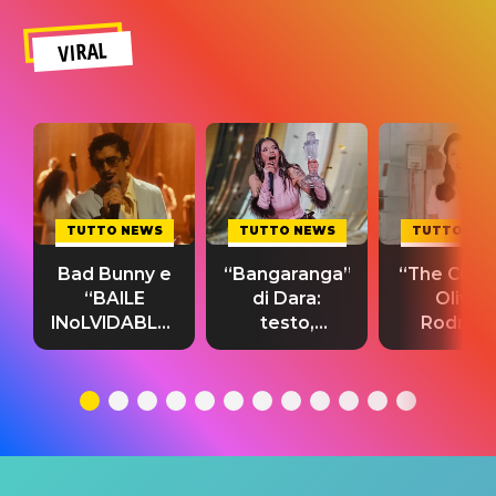
VIRAL
TUTTO NEWS
TUTTO NEWS
TUTTO NE
Bad Bunny e
“Bangaranga”
“The Cure”
“BAILE
di Dara:
Olivia
INoLVIDABLE”:
testo,
Rodrigo
testo,
traduzione e
testo,
traduzione e
significato
traduzion
significato
del singolo
significa