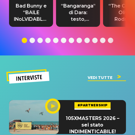
Bad Bunny e
“Bangaranga”
“The Cure”
“BAILE
di Dara:
Olivia
INoLVIDABLE”:
testo,
Rodrigo
testo,
traduzione e
testo,
traduzione e
significato
traduzion
significato
del singolo
significa
INTERVISTE
VEDI TUTTE
#PARTNERSHIP
105XMASTERS 2026 –
sei stato
INDIMENTICABILE!