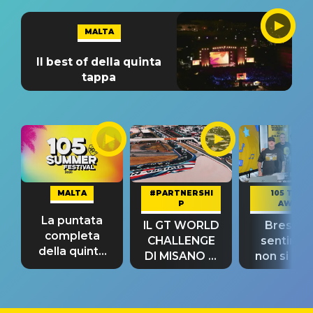
MALTA
Il best of della quinta
tappa
MALTA
#PARTNERSHI
105 TAKE
P
AWAY
La puntata
IL GT WORLD
Bresh: "I
completa
CHALLENGE
sentime
della quinta
DI MISANO si
non si pr
tappa
riconferma
fino alla n
un GRANDE
prima"
SUCCESSO!