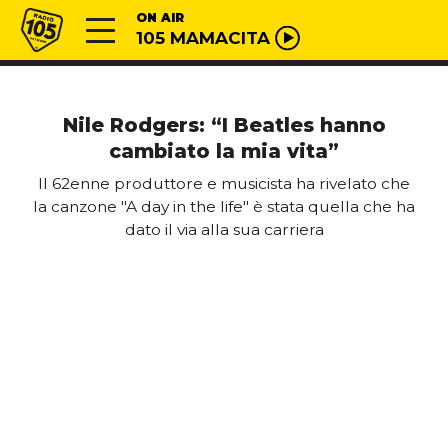
Vai al contenuto
Radio 105
ON AIR
105 MAMACITA
Nile Rodgers: “I Beatles hanno
cambiato la mia vita”
Il 62enne produttore e musicista ha rivelato che
la canzone "A day in the life" è stata quella che ha
dato il via alla sua carriera