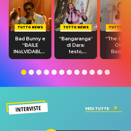
TUTTO NEWS
TUTTO NEWS
TUTTO NE
Bad Bunny e
“Bangaranga”
“The Cure”
“BAILE
di Dara:
Olivia
INoLVIDABLE”:
testo,
Rodrigo
testo,
traduzione e
testo,
traduzione e
significato
traduzion
significato
del singolo
significa
INTERVISTE
VEDI TUTTE