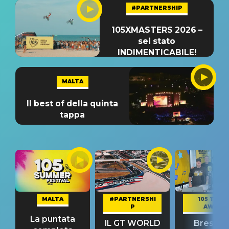
#PARTNERSHIP
105XMASTERS 2026 –
sei stato
INDIMENTICABILE!
MALTA
Il best of della quinta
tappa
MALTA
#PARTNERSHI
105 TAKE
P
AWAY
La puntata
IL GT WORLD
Bresh: "I