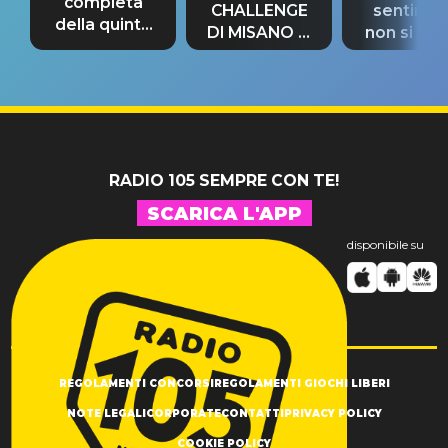
completa
CHALLENGE
sentime
della quinta
DI MISANO si
non si pr
tappa
riconferma
fino alla n
un GRANDE
prima"
SUCCESSO!
RADIO 105 SEMPRE CON TE!
SCARICA L'APP
disponibile su
REGOLAMENTI CONCORSI
REGOLAMENTI GIOCHI LIBERI
NOTE LEGALI
CORPORATE
CONTATTI
PRIVACY POLICY
COOKIE POLICY