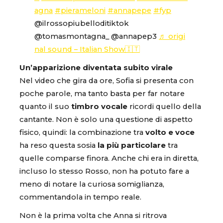
agna
#pierameloni
#annapepe
#fyp
@ilrossopiubelloditiktok
@tomasmontagna_ @annapep3
♬ origi
nal sound – Italian Show🇮🇹
Un’apparizione diventata subito virale
Nel video che gira da ore, Sofia si presenta con
poche parole, ma tanto basta per far notare
quanto il suo
timbro vocale
ricordi quello della
cantante. Non è solo una questione di aspetto
fisico, quindi: la combinazione tra
volto e voce
ha reso questa sosia
la più particolare
tra
quelle comparse finora. Anche chi era in diretta,
incluso lo stesso Rosso, non ha potuto fare a
meno di notare la curiosa somiglianza,
commentandola in tempo reale.
Non è la prima volta che Anna si ritrova