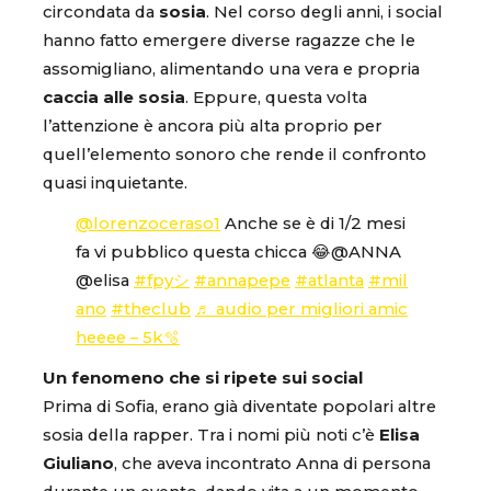
circondata da
sosia
. Nel corso degli anni, i social
hanno fatto emergere diverse ragazze che le
assomigliano, alimentando una vera e propria
caccia alle sosia
. Eppure, questa volta
l’attenzione è ancora più alta proprio per
quell’elemento sonoro che rende il confronto
quasi inquietante.
@lorenzoceraso1
Anche se è di 1/2 mesi
fa vi pubblico questa chicca 😂@ANNA
@elisa
#fpyシ
#annapepe
#atlanta
#mil
ano
#theclub
♬ audio per migliori amic
heeee – 5k🫧
Un fenomeno che si ripete sui social
Prima di Sofia, erano già diventate popolari altre
sosia della rapper. Tra i nomi più noti c’è
Elisa
Giuliano
, che aveva incontrato Anna di persona