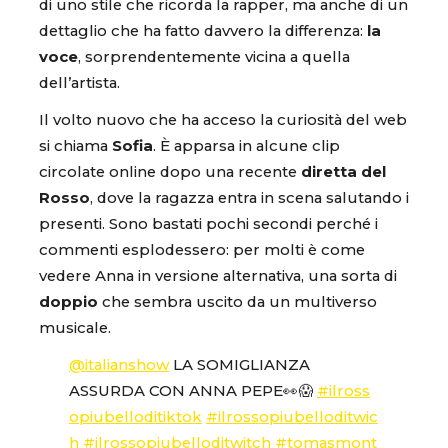
di uno stile che ricorda la rapper, ma anche di un
dettaglio che ha fatto davvero la differenza:
la
voce
, sorprendentemente vicina a quella
dell’artista.
Il volto nuovo che ha acceso la curiosità del web
si chiama
Sofia
. È apparsa in alcune clip
circolate online dopo una recente
diretta del
Rosso
, dove la ragazza entra in scena salutando i
presenti. Sono bastati pochi secondi perché i
commenti esplodessero: per molti è come
vedere Anna in versione alternativa, una sorta di
doppio
che sembra uscito da un multiverso
musicale.
@italianshow
LA SOMIGLIANZA
ASSURDA CON ANNA PEPE👀😱
#ilross
opiubelloditiktok
#ilrossopiubelloditwic
h
#ilrossopiubelloditwitch
#tomasmont