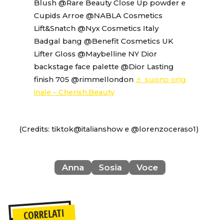
Blush @Rare Beauty Close Up powder e
Cupids Arroe @NABLA Cosmetics
Lift&Snatch @Nyx Cosmetics Italy
Badgal bang @Benefit Cosmetics UK
Lifter Gloss @Maybelline NY Dior
backstage face palette @Dior Lasting
finish 705 @rimmellondon
♬ suono orig
inale – Cherish.Beauty
(Credits: tiktok@italianshow e @lorenzoceraso1)
Anna
Sosia
Voce
CORRELATI