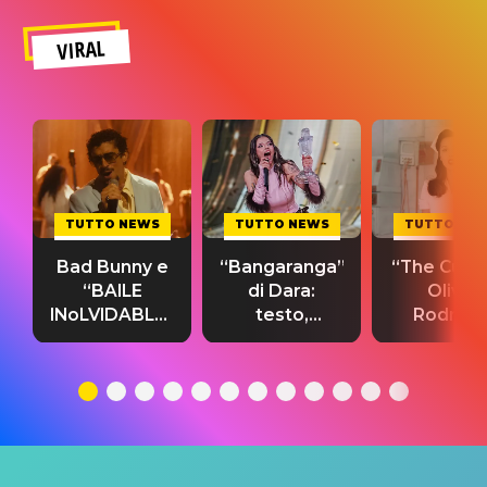
VIRAL
TUTTO NEWS
TUTTO NEWS
TUTTO NE
Bad Bunny e
“Bangaranga”
“The Cure”
“BAILE
di Dara:
Olivia
INoLVIDABLE”:
testo,
Rodrigo
testo,
traduzione e
testo,
traduzione e
significato
traduzion
significato
del singolo
significa