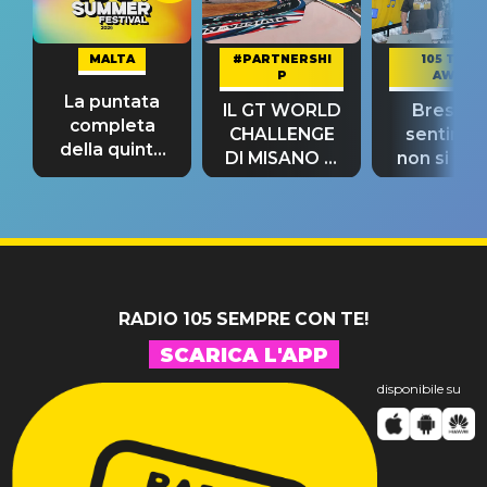
MALTA
#PARTNERSHI
105 TAKE
P
AWAY
La puntata
IL GT WORLD
Bresh: "I
completa
CHALLENGE
sentime
della quinta
DI MISANO si
non si pr
tappa
riconferma
fino alla n
un GRANDE
prima"
SUCCESSO!
RADIO 105 SEMPRE CON TE!
SCARICA L'APP
disponibile su