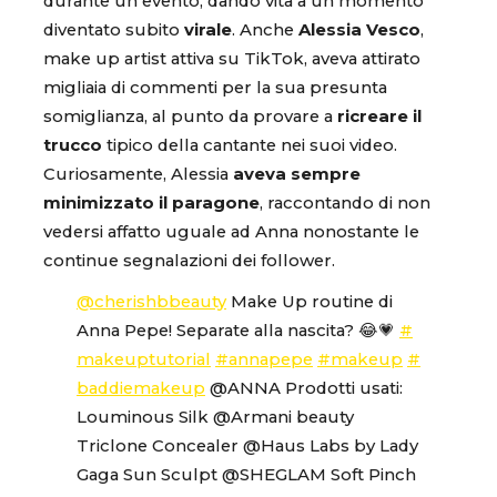
durante un evento, dando vita a un momento
diventato subito
virale
. Anche
Alessia Vesco
,
make up artist attiva su TikTok, aveva attirato
migliaia di commenti per la sua presunta
somiglianza, al punto da provare a
ricreare il
trucco
tipico della cantante nei suoi video.
Curiosamente, Alessia
aveva sempre
minimizzato il paragone
, raccontando di non
vedersi affatto uguale ad Anna nonostante le
continue segnalazioni dei follower.
@cherishbbeauty
Make Up routine di
Anna Pepe! Separate alla nascita? 😂💗
#
makeuptutorial
#annapepe
#makeup
#
baddiemakeup
@ANNA Prodotti usati:
Louminous Silk @Armani beauty
Triclone Concealer @Haus Labs by Lady
Gaga Sun Sculpt @SHEGLAM Soft Pinch