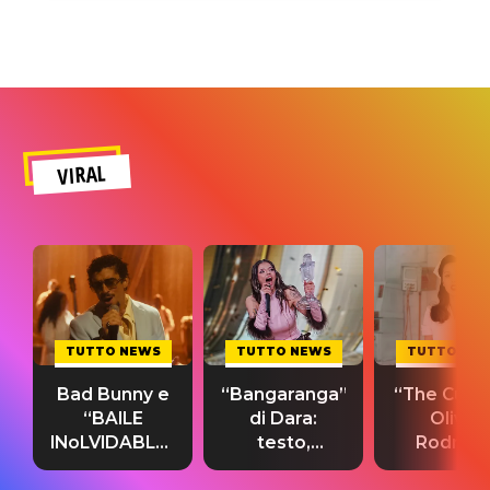
VIRAL
TUTTO NEWS
TUTTO NEWS
TUTTO NE
Bad Bunny e
“Bangaranga”
“The Cure”
“BAILE
di Dara:
Olivia
INoLVIDABLE”:
testo,
Rodrigo
testo,
traduzione e
testo,