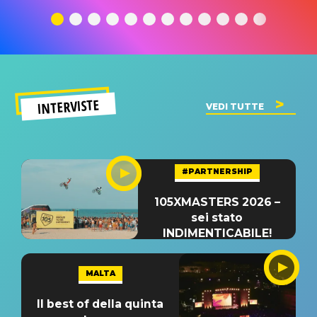
traduzione e
significato
traduzion
significato
del singolo
significa
INTERVISTE
VEDI TUTTE
#PARTNERSHIP
105XMASTERS 2026 –
sei stato
INDIMENTICABILE!
MALTA
Il best of della quinta