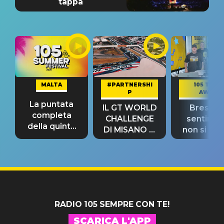
tappa
MALTA
#PARTNERSHI
105 TAKE
P
AWAY
La puntata
IL GT WORLD
Bresh: "I
completa
CHALLENGE
sentime
della quinta
DI MISANO si
non si pr
tappa
riconferma
fino alla n
un GRANDE
prima"
SUCCESSO!
RADIO 105 SEMPRE CON TE!
SCARICA L'APP