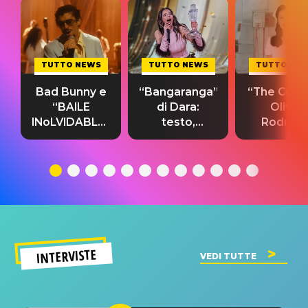
TUTTO NEWS
TUTTO NEWS
TUTTO NE
Bad Bunny e
“Bangaranga”
“The Cure”
“BAILE
di Dara:
Olivia
INoLVIDABLE”:
testo,
Rodrigo
testo,
traduzione e
testo,
traduzione e
significato
traduzion
significato
del singolo
significa
INTERVISTE
VEDI TUTTE