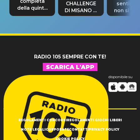
completa
CHALLENGE
sentime
della quinta
DI MISANO si
non si pr
tappa
riconferma
fino alla n
un GRANDE
prima"
SUCCESSO!
RADIO 105 SEMPRE CON TE!
SCARICA L'APP
disponibile su
REGOLAMENTI CONCORSI
REGOLAMENTI GIOCHI LIBERI
NOTE LEGALI
CORPORATE
CONTATTI
PRIVACY POLICY
COOKIE POLICY