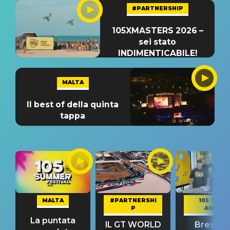
#PARTNERSHIP
105XMASTERS 2026 –
sei stato
INDIMENTICABILE!
MALTA
Il best of della quinta
tappa
MALTA
#PARTNERSHI
105 TAKE
P
AWAY
La puntata
IL GT WORLD
Bresh: "I