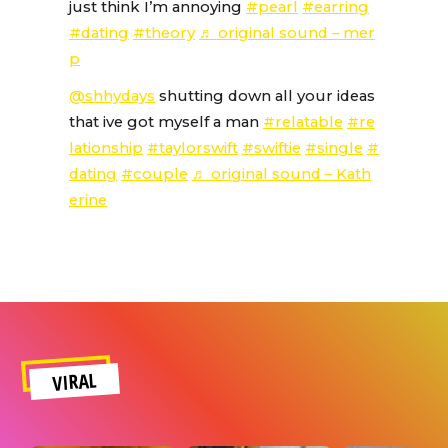
just think I’m annoying
#pearl
#earring
#dating
#theory
♬ original sound – mer
p
@shhydays
shutting down all your ideas
that ive got myself a man
#relatable
#re
lationship
#taylorswift
#swiftie
#single
#
dating
#couple
♬ original sound – Kath
erine
VIRAL