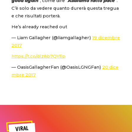
good again
“, come dire “
Abbiamo fatto pace
“.
C’è solo da vedere quanto durerà questa tregua
e che risultati porterà.
He’s already reached out
— Liam Gallagher (@liamgallagher)
19 dicembre
2017
https://t.co/dlz8b7QYEp
— OasisGallagherFan (@OasisLGNGFan)
20 dice
mbre 2017
VIRAL