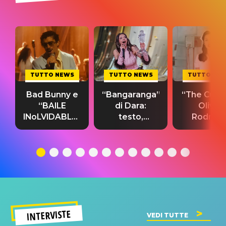
TUTTO NEWS
TUTTO NEWS
TUTTO NE
Bad Bunny e
“Bangaranga”
“The Cure”
“BAILE
di Dara:
Olivia
INoLVIDABLE”:
testo,
Rodrigo
testo,
traduzione e
testo,
traduzione e
significato
traduzion
significato
del singolo
significa
INTERVISTE
VEDI TUTTE