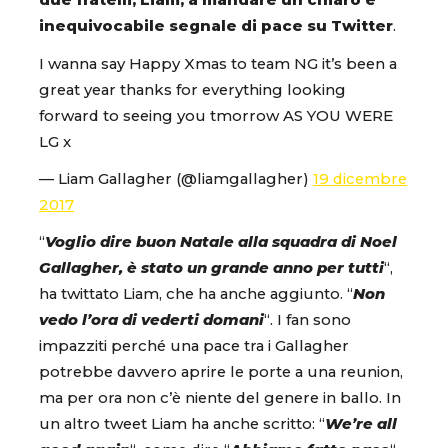
due fratelli, Liam, a mandare un chiaro e
inequivocabile segnale di pace su Twitter
.
I wanna say Happy Xmas to team NG it’s been a
great year thanks for everything looking
forward to seeing you tmorrow AS YOU WERE
LG x
— Liam Gallagher (@liamgallagher)
19 dicembre
2017
“
Voglio dire buon Natale alla squadra di Noel
Gallagher, è stato un grande anno per tutti
“,
ha twittato Liam, che ha anche aggiunto. “
Non
vedo l’ora di vederti domani
“. I fan sono
impazziti perché una pace tra i Gallagher
potrebbe davvero aprire le porte a una reunion,
ma per ora non c’è niente del genere in ballo. In
un altro tweet Liam ha anche scritto: “
We’re all