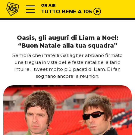
Vai al contenuto
Radio 105
ON AIR
TUTTO BENE A 105
Oasis, gli auguri di Liam a Noel:
“Buon Natale alla tua squadra”
Sembra che i fratelli Gallagher abbiano firmato
una tregua in vista delle feste natalizie: a farlo
intuire, i tweet molto più pacati di Liam. E i fan
sognano ancora la reunion.