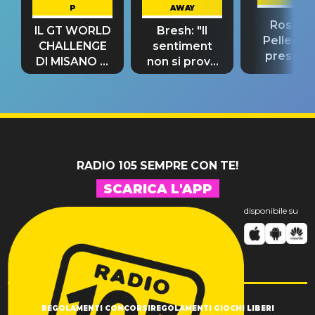
P
AWAY
Rosario
IL GT WORLD
Bresh: "Il
Pellecch
CHALLENGE
sentiment
present
DI MISANO si
non si prova
“Così dov
riconferma
fino alla notte
andare
un GRANDE
prima"
SUCCESSO!
RADIO 105 SEMPRE CON TE!
SCARICA L'APP
disponibile su
REGOLAMENTI CONCORSI
REGOLAMENTI GIOCHI LIBERI