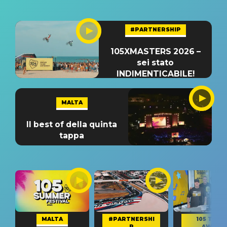
#PARTNERSHIP
105XMASTERS 2026 –
sei stato
INDIMENTICABILE!
MALTA
Il best of della quinta
tappa
MALTA
#PARTNERSHI
105 TAKE
P
AWAY