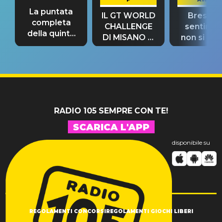
La puntata
IL GT WORLD
Bresh: "I
completa
CHALLENGE
sentime
della quinta
DI MISANO si
non si pr
tappa
riconferma
fino alla n
un GRANDE
prima"
SUCCESSO!
RADIO 105 SEMPRE CON TE!
SCARICA L'APP
disponibile su
REGOLAMENTI CONCORSI
REGOLAMENTI GIOCHI LIBERI