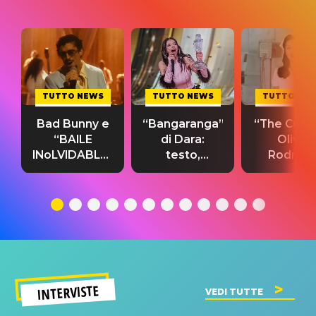
TUTTO NEWS
TUTTO NEWS
TUTTO NE
Bad Bunny e
“Bangaranga”
“The Cure”
“BAILE
di Dara:
Olivia
INoLVIDABLE”:
testo,
Rodrigo
testo,
traduzione e
testo,
traduzione e
significato
traduzion
significato
del singolo
significa
INTERVISTE
VEDI TUTTE