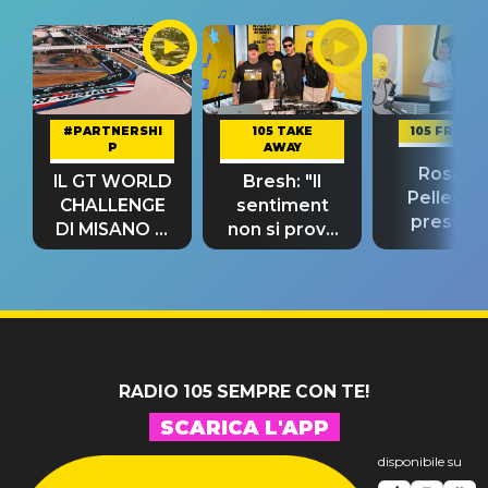
#PARTNERSHI
105 TAKE
105 FRIEND
P
AWAY
Rosario
IL GT WORLD
Bresh: "Il
Pellecch
CHALLENGE
sentiment
present
DI MISANO si
non si prova
“Così dov
riconferma
fino alla notte
andare
un GRANDE
prima"
SUCCESSO!
RADIO 105 SEMPRE CON TE!
SCARICA L'APP
disponibile su