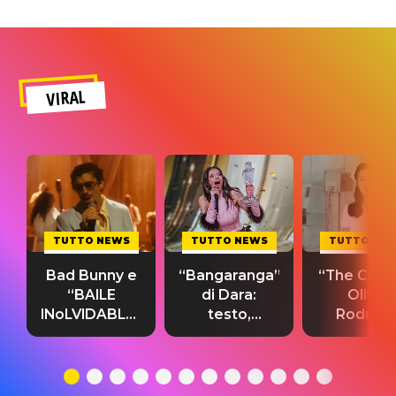
VIRAL
TUTTO NEWS
TUTTO NEWS
TUTTO NE
Bad Bunny e
“Bangaranga”
“The Cure”
“BAILE
di Dara:
Olivia
INoLVIDABLE”:
testo,
Rodrigo
testo,
traduzione e
testo,
traduzione e
significato
traduzion
significato
del singolo
significa