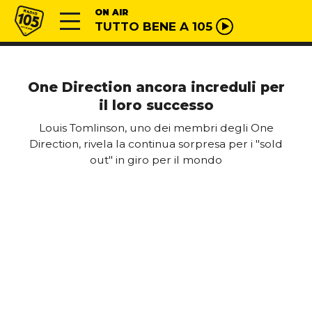
Vai al contenuto
Radio 105
ON AIR
TUTTO BENE A 105
One Direction ancora increduli per
il loro successo
Louis Tomlinson, uno dei membri degli One
Direction, rivela la continua sorpresa per i "sold
out" in giro per il mondo