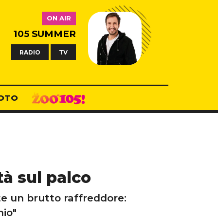
ON AIR
105 SUMMER
RADIO
TV
OTO
tà sul palco
te un brutto raffreddore:
mio"