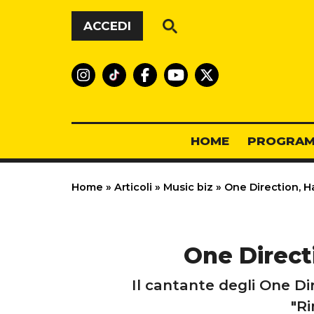
Vai al contenuto
ACCEDI
HOME
PROGRAM
Home
»
Articoli
»
Music biz
»
One Direction, Har
One Directi
Il cantante degli One Di
"Ri