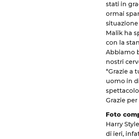
stati in gr
ormai spar
situazione
Malik ha s
con la sta
Abbiamo bi
nostri cer
“Grazie a 
uomo in di
spettacolo 
Grazie per
Foto com
Harry Styl
di ieri, i