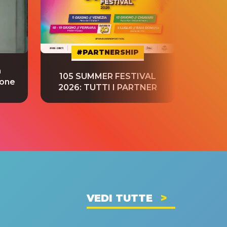
#PARTNERSHIP
a
“S
105 SUMMER FESTIVAL
ione
tradu
2026: TUTTI I PARTNER
VEDI TUTTE