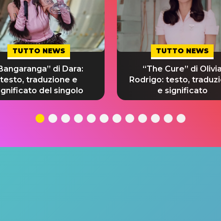
TUTTO NEWS
TUTTO NEWS
Bangaranga” di Dara:
“The Cure” di Olivi
testo, traduzione e
Rodrigo: testo, traduz
ignificato del singolo
e significato