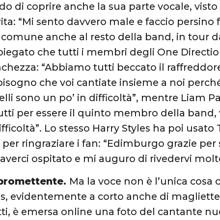
ado di coprire anche la sua parte vocale, visto
ita: “Mi sento davvero male e faccio persino f
 comune anche al resto della band, in tour
piegato che tutti i membri degli One Directi
nchezza: “Abbiamo tutti beccato il raffreddor
sogno che voi cantiate insieme a noi perché 
velli sono un po’ in difficoltà”, mentre Liam 
tutti per essere il quinto membro della band
fficoltà”. Lo stesso Harry Styles ha poi usato
per ringraziare i fan: “Edimburgo grazie per st
 averci ospitato e mi auguro di rivedervi molt
promettente.
Ma la voce non è l’unica cosa 
es, evidentemente a corto anche di magliette.
nfatti, è emersa online una foto del cantante 