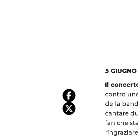
5 GIUGNO
Il concert
contro uno
della band
cantare du
fan che st
ringraziar