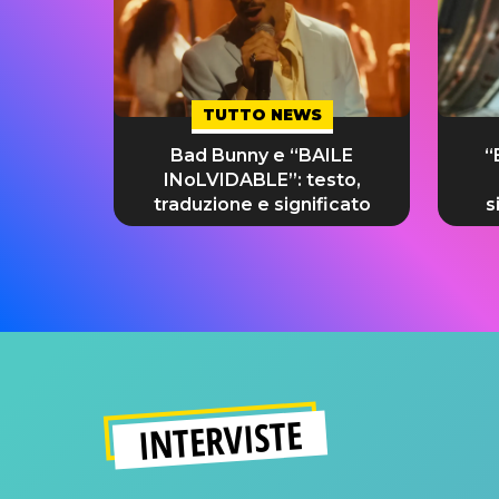
TUTTO NEWS
Bad Bunny e “BAILE
“
INoLVIDABLE”: testo,
traduzione e significato
s
INTERVISTE