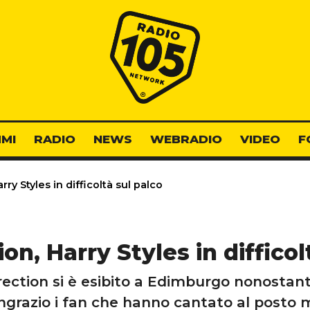
Radio 105
MI
RADIO
NEWS
WEBRADIO
VIDEO
F
ry Styles in difficoltà sul palco
on, Harry Styles in difficol
rection si è esibito a Edimburgo nonostan
ngrazio i fan che hanno cantato al posto 