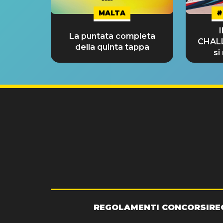
MALTA
#
La puntata completa
CHAL
della quinta tappa
si
GRA
REGOLAMENTI CONCORSI
RE