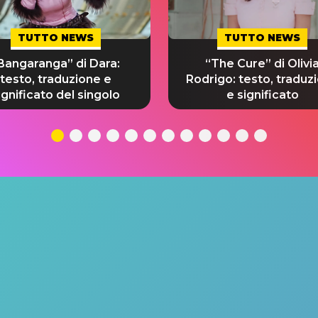
TUTTO NEWS
TUTTO NEWS
Bangaranga” di Dara:
“The Cure” di Olivi
testo, traduzione e
Rodrigo: testo, traduz
ignificato del singolo
e significato