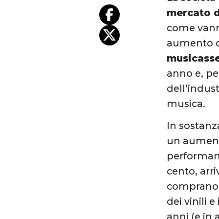
mercato d
come vanno
aumento d
musicasse
anno e, pe
dell’indus
musica.
In sostanz
un aumento
performanc
cento, arr
comprano pi
dei vinili 
anni (e in