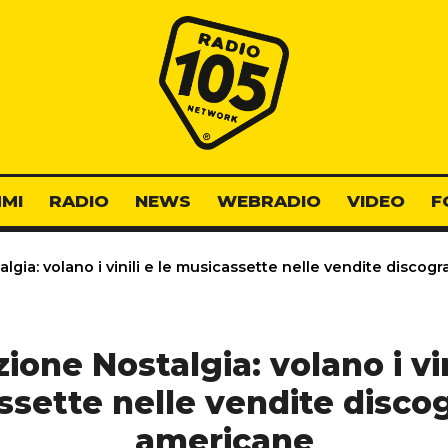
Radio 105
MI
RADIO
NEWS
WEBRADIO
VIDEO
F
gia: volano i vinili e le musicassette nelle vendite discog
ione Nostalgia: volano i vini
sette nelle vendite disco
americane