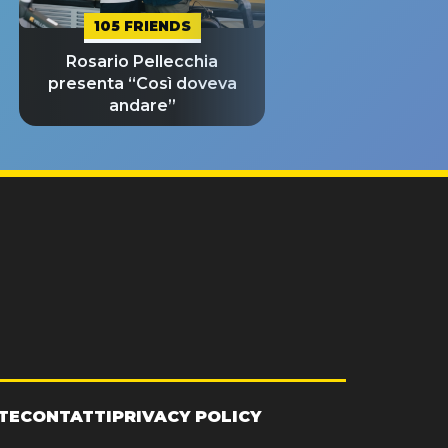
105 FRIENDS
Rosario Pellecchia
presenta “Così doveva
andare”
TE
CONTATTI
PRIVACY POLICY