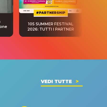
#PARTNERSHIP
a
“S
105 SUMMER FESTIVAL
ione
tradu
2026: TUTTI I PARTNER
VEDI TUTTE