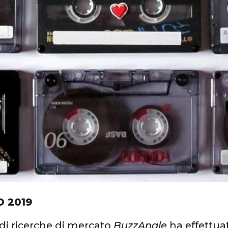
O 2019
 di ricerche di mercato
BuzzAngle
ha effettua