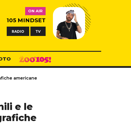
ON AIR
105 MINDSET
RADIO
TV
OTO
rafiche americane
li e le
grafiche