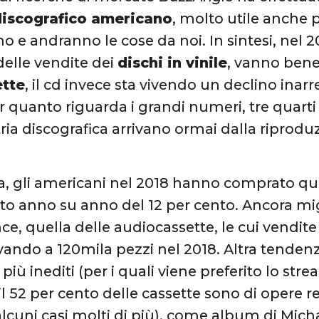
iscografico americano
, molto utile anche p
 e andranno le cose da noi. In sintesi, nel 2
elle vendite dei
dischi in vinile
, vanno bene
tte
, il cd invece sta vivendo un declino inar
r quanto riguarda i grandi numeri, tre quarti 
tria discografica arrivano ormai dalla riprodu
a, gli americani nel 2018 hanno comprato quasi 
 anno su anno del 12 per cento. Ancora migl
e, quella delle audiocassette, le cui vendite 
ivando a 120mila pezzi nel 2018. Altra tenden
ù inediti (per i quali viene preferito lo stre
e il 52 per cento delle cassette sono di opere 
 alcuni casi molti di più), come album di Mich