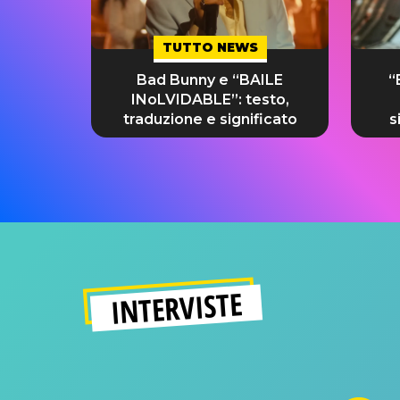
TUTTO NEWS
Bad Bunny e “BAILE
“
INoLVIDABLE”: testo,
traduzione e significato
s
INTERVISTE