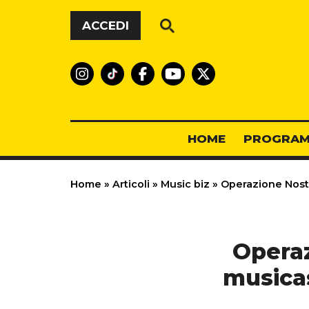
Vai al contenuto
ACCEDI
HOME
PROGRAM
Home
»
Articoli
»
Music biz
»
Operazione Nostal
Operaz
musicas