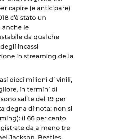
er capire (e anticipare)
018 c’è stato un
 anche le
restabile da qualche
degli incassi
zione in streaming della
dieci milioni di vinili,
iore, in termini di
sono salite del 19 per
za degna di nota: non si
aming): il 66 per cento
registrate da almeno tre
ael Jackson, Beatles,