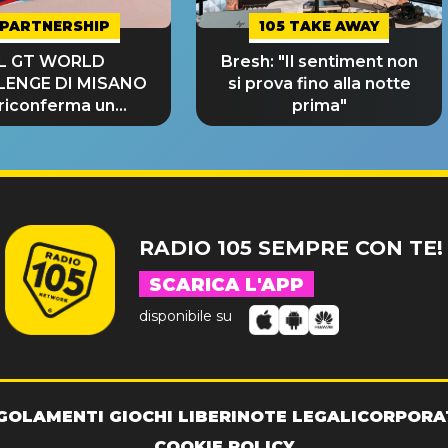
PARTNERSHIP
105 TAKE AWAY
IL GT WORLD
Bresh: "Il sentiment non
LENGE DI MISANO
si prova fino alla notte
 riconferma un
prima"
NDE SUCCESSO!
RADIO 105 SEMPRE CON TE!
SCARICA L'APP
disponibile su
GOLAMENTI GIOCHI LIBERI
NOTE LEGALI
CORPORA
COOKIE POLICY