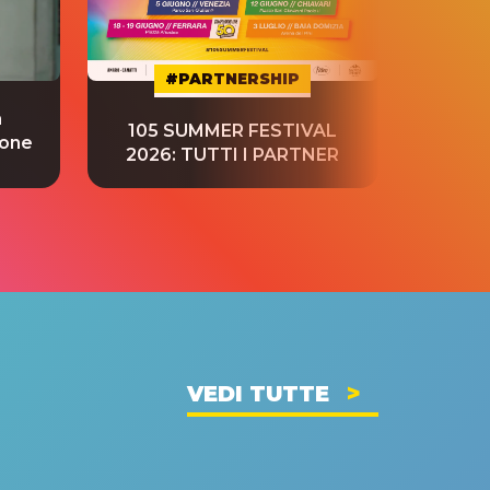
#PARTNERSHIP
a
“S
105 SUMMER FESTIVAL
ione
tradu
2026: TUTTI I PARTNER
VEDI TUTTE