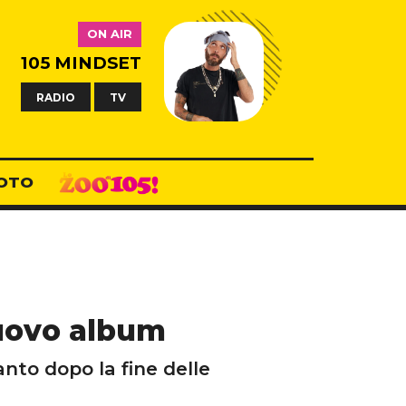
ON AIR
105 MINDSET
RADIO
TV
OTO
nuovo album
nto dopo la fine delle