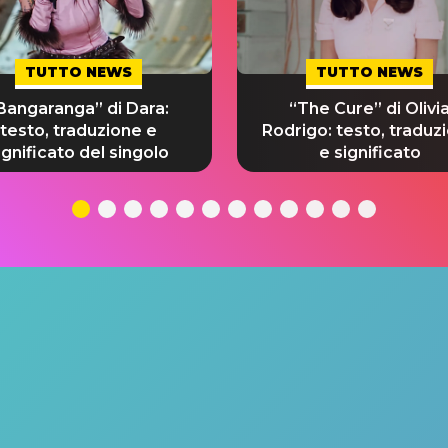
TUTTO NEWS
TUTTO NEWS
Bangaranga” di Dara:
“The Cure” di Olivi
testo, traduzione e
Rodrigo: testo, traduz
ignificato del singolo
e significato