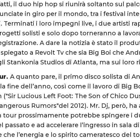
atti, il duo hip hop si riunirà soltanto sul pal
ciate in giro per il mondo, tra i festival int
 Terminati i loro impegni live, i due artisti r
progetti solisti e solo dopo torneranno a lavo
egistrazione. A dare la notizia è stato il prod
 spiegato a Revolt Tv che sia Big Boi che An
li Stankonia Studios di Atlanta, ma sui loro r
our.
A quanto pare, il primo disco solista di A
la fine dell’anno, così come il lavoro di Big B
("Sir Lucious Left Foot: The Son of Chico Dus
angerous Rumors"del 2012). Mr. Dj, però, ha
 in tour prossimamente potrebbe spingere i du
l passato e ad accelerare l’ingresso in sala di
 che l’energia e lo spirito cameratesco del to