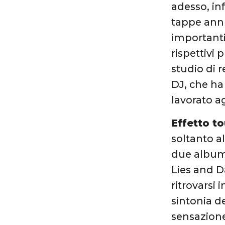
adesso, inf
tappe annun
importanti.
rispettivi 
studio di r
DJ, che ha
lavorato ag
Effetto t
soltanto al
due album 
Lies and D
ritrovarsi
sintonia de
sensazione