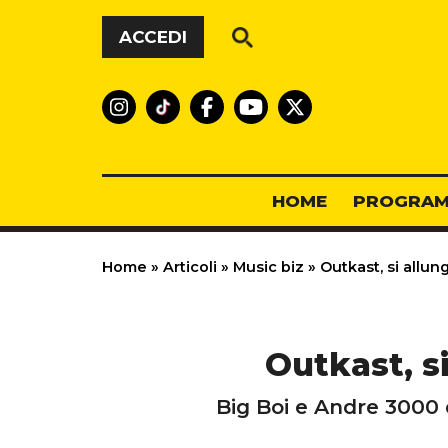
Vai al contenuto
ACCEDI
HOME
PROGRAM
Home
»
Articoli
»
Music biz
»
Outkast, si allun
Outkast, s
Big Boi e Andre 3000 