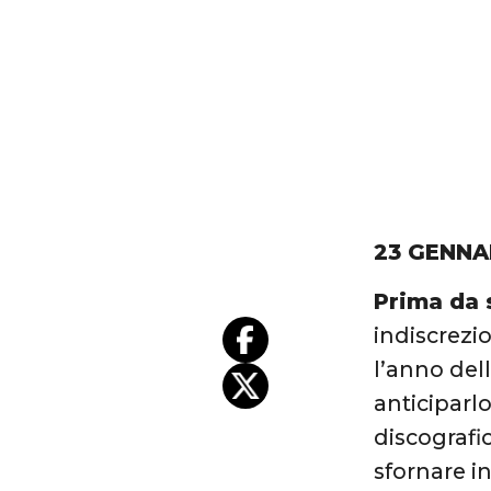
23 GENNA
Prima da s
indiscrezi
l’anno del
anticiparlo
discografi
sfornare i