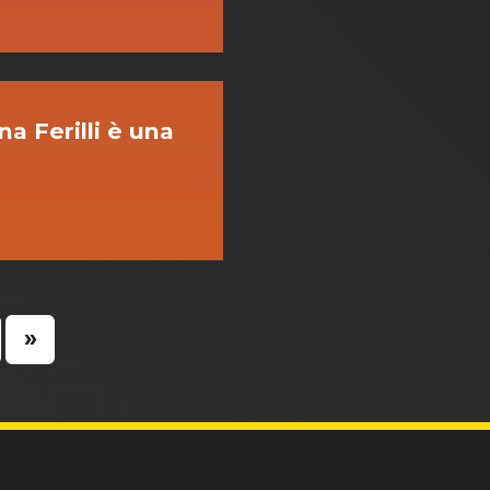
na Ferilli è una
»