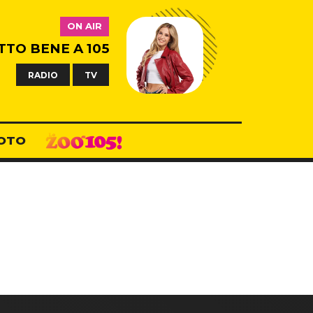
ON AIR
TTO BENE A 105
RADIO
TV
OTO