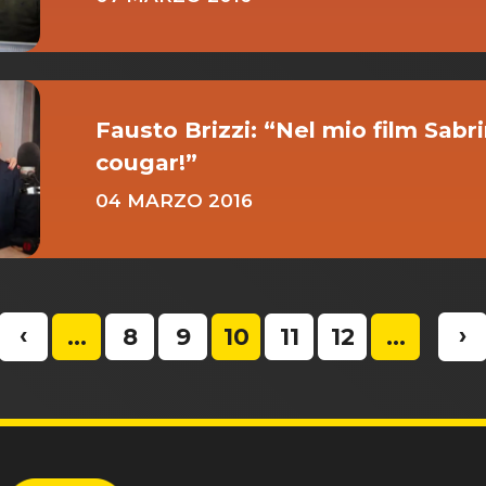
Fausto Brizzi: “Nel mio film Sabri
cougar!”
04 MARZO 2016
‹
›
...
8
9
10
11
12
...