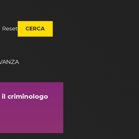
Reset
CERCA
EVANZA
 il criminologo