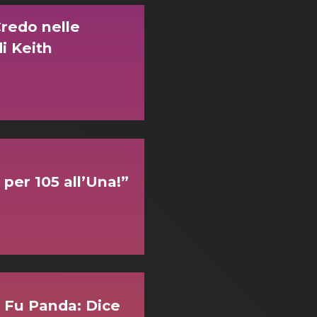
Credo nelle
i Keith
per 105 all’Una!”
g Fu Panda: Dice