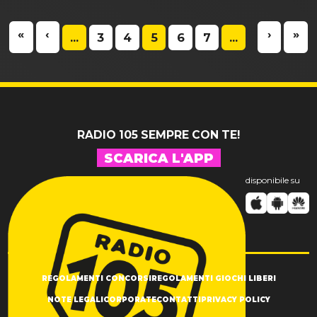
«
‹
›
»
...
3
4
5
6
7
...
RADIO 105 SEMPRE CON TE!
SCARICA L'APP
disponibile su
REGOLAMENTI CONCORSI
REGOLAMENTI GIOCHI LIBERI
NOTE LEGALI
CORPORATE
CONTATTI
PRIVACY POLICY