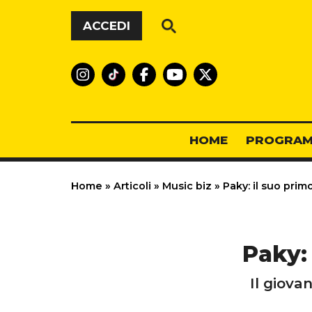
Vai al contenuto
ACCEDI
HOME
PROGRAM
Home
»
Articoli
»
Music biz
»
Paky: il suo prim
Paky:
Il giova