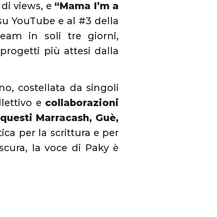
 di views, e
“Mama I’m a
 su YouTube e al #3 della
eam in soli tre giorni,
rogetti più attesi dalla
no, costellata da singoli
llettivo e
collaborazioni
 questi Marracash, Guè,
ica per la scrittura e per
 scura, la voce di Paky è