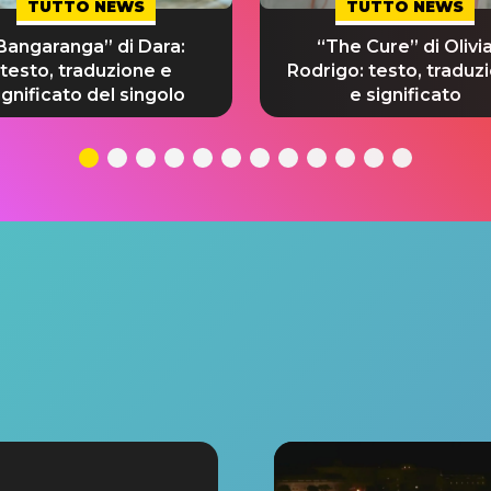
TUTTO NEWS
TUTTO NEWS
Bangaranga” di Dara:
“The Cure” di Olivi
testo, traduzione e
Rodrigo: testo, traduz
ignificato del singolo
e significato