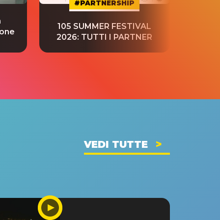
#PARTNERSHIP
a
“S
105 SUMMER FESTIVAL
ione
tradu
2026: TUTTI I PARTNER
VEDI TUTTE