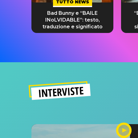
TUTTO NEWS
Bad Bunny e “BAILE
“
INoLVIDABLE”: testo,
traduzione e significato
s
INTERVISTE