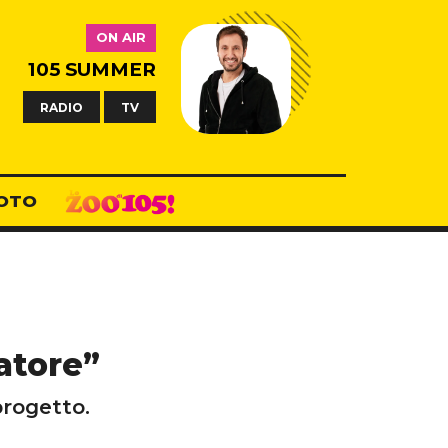
ON AIR
105 SUMMER
RADIO
TV
OTO
atore”
progetto.