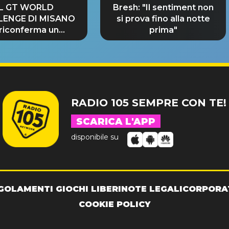
IL GT WORLD
Bresh: "Il sentiment non
LENGE DI MISANO
si prova fino alla notte
 riconferma un
prima"
NDE SUCCESSO!
RADIO 105 SEMPRE CON TE!
SCARICA L'APP
disponibile su
GOLAMENTI GIOCHI LIBERI
NOTE LEGALI
CORPORA
COOKIE POLICY