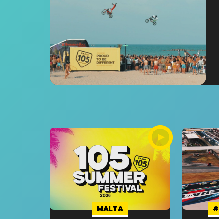
MALTA
#