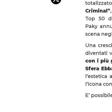
totalizzato
Criminal”
Top 50 di
Paky annun
scena negl
Una cresci
diventati 
con i più
Sfera Ebb
l’estetica
l’icona c
E’ possibil