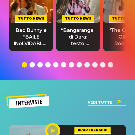
TUTTO NEWS
TUTTO NEWS
TUTTO NE
Bad Bunny e
“Bangaranga”
“The Cure”
“BAILE
di Dara:
Olivia
INoLVIDABLE”:
testo,
Rodrigo
testo,
traduzione e
testo,
traduzione e
significato
traduzion
significato
del singolo
significa
INTERVISTE
VEDI TUTTE
#PARTNERSHIP