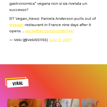
gastronomica” vegana non si sia rivelata un
successo?
RT Vegan_Newz: Pamela Anderson pulls out of
#Vegan
restaurant in France nine days after it
opens …
pic.twitter.com/rozltbrY4H
— Veki (@Veki551155)
July 13, 2017
VIRAL