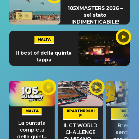
105XMASTERS 2026 –
sei stato
INDIMENTICABILE!
MALTA
Il best of della quinta
tappa
MALTA
#PARTNERSHI
105 TAKE
P
AWAY
La puntata
IL GT WORLD
Bresh: "I
completa
CHALLENGE
sentime
della quinta