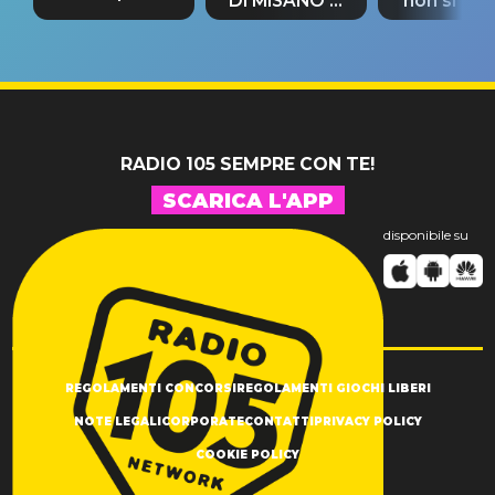
DI MISANO si
non si pr
tappa
riconferma
fino alla n
un GRANDE
prima"
SUCCESSO!
RADIO 105 SEMPRE CON TE!
SCARICA L'APP
disponibile su
REGOLAMENTI CONCORSI
REGOLAMENTI GIOCHI LIBERI
NOTE LEGALI
CORPORATE
CONTATTI
PRIVACY POLICY
COOKIE POLICY