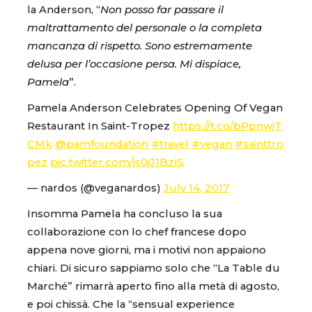
la Anderson, “
Non posso far passare il
maltrattamento del personale o la completa
mancanza di rispetto. Sono estremamente
delusa per l’occasione persa. Mi dispiace,
Pamela
”.
Pamela Anderson Celebrates Opening Of Vegan
Restaurant In Saint-Tropez
https://t.co/bPpnwjT
CMk
@pamfoundation
#travel
#vegan
#sainttro
pez
pic.twitter.com/js0jJ1BzIS
— nardos (@veganardos)
July 14, 2017
Insomma Pamela ha concluso la sua
collaborazione con lo chef francese dopo
appena nove giorni, ma i motivi non appaiono
chiari. Di sicuro sappiamo solo che “La Table du
Marché” rimarrà aperto fino alla metà di agosto,
e poi chissà. Che la “sensual experience