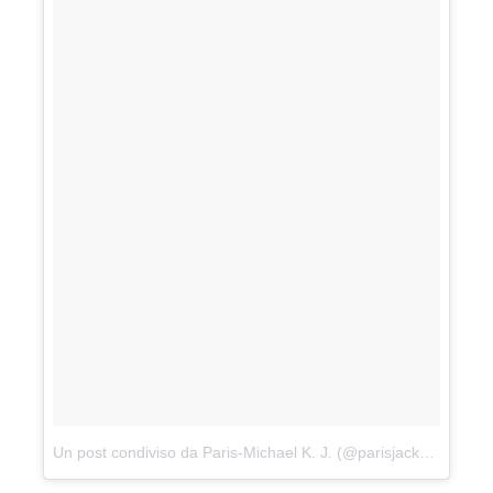
Un post condiviso da Paris-Michael K. J. (@parisjackson)
in da