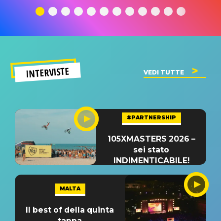
significato
del singolo
significa
INTERVISTE
VEDI TUTTE
#PARTNERSHIP
105XMASTERS 2026 –
sei stato
INDIMENTICABILE!
MALTA
Il best of della quinta
tappa