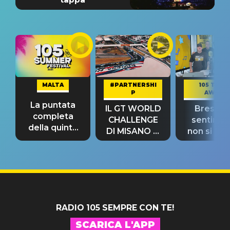
MALTA
#PARTNERSHI
105 TAKE
P
AWAY
La puntata
IL GT WORLD
Bresh: "I
completa
CHALLENGE
sentime
della quinta
DI MISANO si
non si pr
tappa
riconferma
fino alla n
un GRANDE
prima"
SUCCESSO!
RADIO 105 SEMPRE CON TE!
SCARICA L'APP