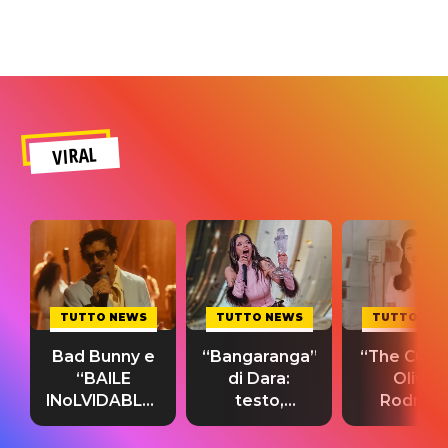
VIRAL
TUTTO NEWS
TUTTO NEWS
TUTTO NE
Bad Bunny e
“Bangaranga”
“The Cure”
“BAILE
di Dara:
Olivia
INoLVIDABLE”:
testo,
Rodrigo
testo,
traduzione e
testo,
traduzione e
significato
traduzion