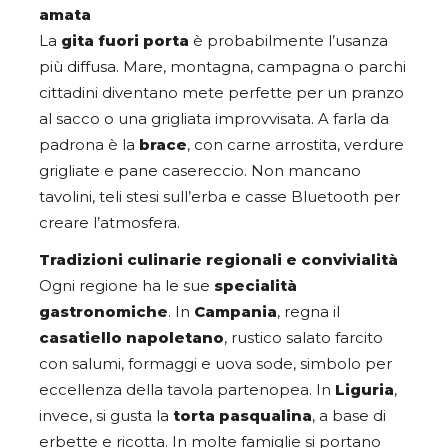
amata
La
gita fuori porta
è probabilmente l’usanza
più diffusa. Mare, montagna, campagna o parchi
cittadini diventano mete perfette per un pranzo
al sacco o una grigliata improvvisata. A farla da
padrona è la
brace
, con carne arrostita, verdure
grigliate e pane casereccio. Non mancano
tavolini, teli stesi sull’erba e casse Bluetooth per
creare l’atmosfera.
Tradizioni culinarie regionali e convivialità
Ogni regione ha le sue
specialità
gastronomiche
. In
Campania
, regna il
casatiello napoletano
, rustico salato farcito
con salumi, formaggi e uova sode, simbolo per
eccellenza della tavola partenopea. In
Liguria
,
invece, si gusta la
torta pasqualina
, a base di
erbette e ricotta. In molte famiglie si portano