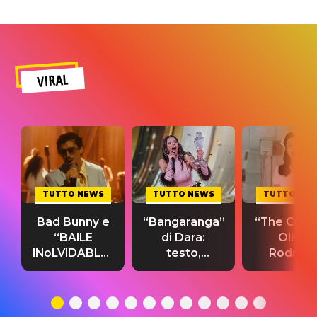
VIRAL
TUTTO NEWS
TUTTO NEWS
TUTTO NE
Bad Bunny e
“Bangaranga”
“The Cure”
“BAILE
di Dara:
Olivia
INoLVIDABLE”:
testo,
Rodrigo
testo,
traduzione e
testo,
traduzione e
significato
traduzion
significato
del singolo
significa