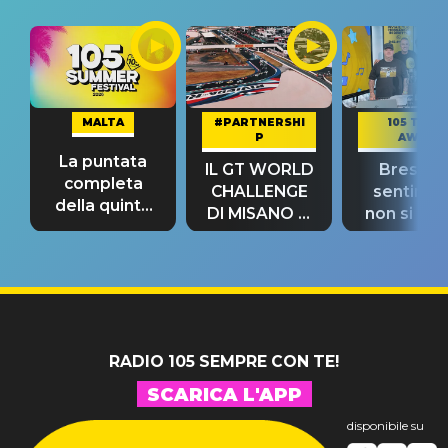
MALTA
#PARTNERSHI
105 TAKE
P
AWAY
La puntata
IL GT WORLD
Bresh: "I
completa
CHALLENGE
sentime
della quinta
DI MISANO si
non si pr
tappa
riconferma
fino alla n
un GRANDE
prima"
SUCCESSO!
RADIO 105 SEMPRE CON TE!
SCARICA L'APP
disponibile su