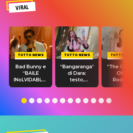
VIRAL
TUTTO NEWS
TUTTO NEWS
TUTTO NE
Bad Bunny e
“Bangaranga”
“The Cure”
“BAILE
di Dara:
Olivia
INoLVIDABLE”:
testo,
Rodrigo
testo,
traduzione e
testo,
traduzione e
significato
traduzion
significato
del singolo
significa