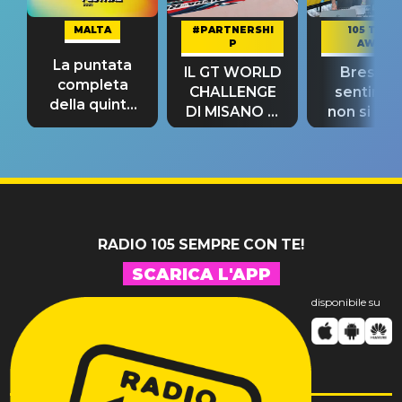
MALTA
#PARTNERSHI
105 TAKE
P
AWAY
La puntata
IL GT WORLD
Bresh: "I
completa
CHALLENGE
sentime
della quinta
DI MISANO si
non si pr
tappa
riconferma
fino alla n
un GRANDE
prima"
SUCCESSO!
RADIO 105 SEMPRE CON TE!
SCARICA L'APP
disponibile su