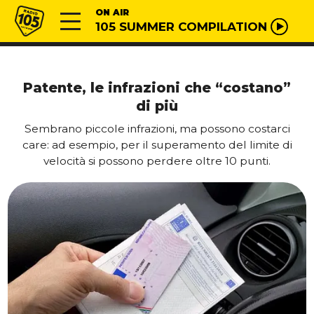
Vai al contenuto
Radio 105
ON AIR
105 SUMMER COMPILATION
Patente, le infrazioni che “costano”
di più
Sembrano piccole infrazioni, ma possono costarci
care: ad esempio, per il superamento del limite di
velocità si possono perdere oltre 10 punti.