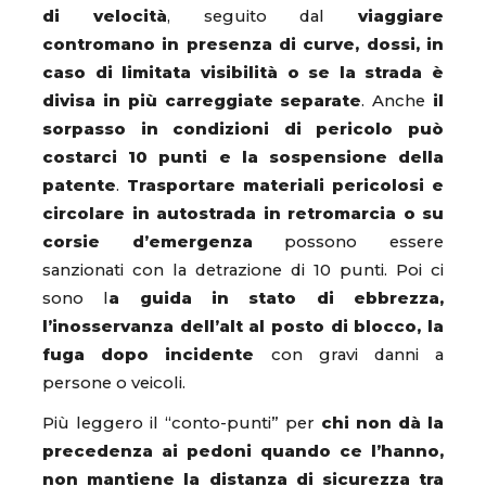
di velocità
, seguito dal
viaggiare
contromano in presenza di curve, dossi, in
caso di limitata visibilità o se la strada è
divisa in più carreggiate separate
. Anche
il
sorpasso in condizioni di pericolo può
costarci 10 punti e la sospensione della
patente
.
Trasportare materiali pericolosi e
circolare in autostrada in retromarcia o su
corsie d’emergenza
possono essere
sanzionati con la detrazione di 10 punti. Poi ci
sono l
a guida in stato di ebbrezza,
l’inosservanza dell’alt al posto di blocco, la
fuga dopo incidente
con gravi danni a
persone o veicoli.
Più leggero il “conto-punti” per
chi non dà la
precedenza ai pedoni quando ce l’hanno,
non mantiene la distanza di sicurezza tra