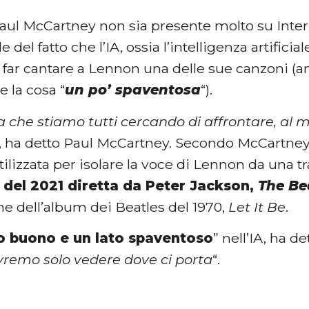
ul McCartney non sia presente molto su Intern
del fatto che l’IA, ossia l’intelligenza artificial
far cantare a Lennon una delle sue canzoni (an
e la cosa “
un po’ spaventosa
“).
a che stiamo tutti cercando di affrontare, al
“, ha detto Paul McCartney. Secondo McCartney, l
utilizzata per isolare la voce di Lennon da una 
 del 2021 diretta da Peter Jackson,
The Be
ne dell’album dei Beatles del 1970,
Let It Be
.
to buono e un lato spaventoso
” nell’IA, ha 
vremo solo vedere dove ci porta
“.