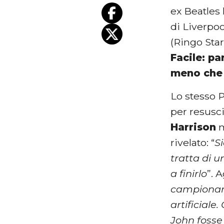
ex Beatles 
di Liverpoo
(Ringo Star
Facile: pa
meno che 
Lo stesso P
per resusc
Harrison
m
rivelato: “
Si
tratta di 
a finirlo
”. 
campionare 
artificiale
John fosse