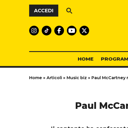
Vai al contenuto
ACCEDI
HOME
PROGRAM
Home
»
Articoli
»
Music biz
»
Paul McCartney ri
Paul McCar