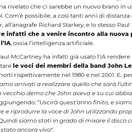
ha rivelato che ci sarebbe un nuovo brano in u
l. Com’è possibile, a così tanti anni di distan
r, all’anagrafe Richard Starkey, e lo stesso Pau
re infatti che a venire incontro alla nuova
l’IA
, ossia l’intelligenza artificiale.
aul McCartney ha infatti già usato l’IA rendere
itare
le voci dei membri della band John L
orti rispettivamente nel 1980 e nel 2001. E, pe
amo arrivati a realizzare quello che sarà l’ulti
un vecchio demo che John aveva e su cui abbia
Aggiungendo: “
Uscirà quest’anno finito, e siamo
e riprodurre la voce di John utilizzando propr
. Quindi siamo stati in grado di mixare il disco
 stato ancora vivo
“.