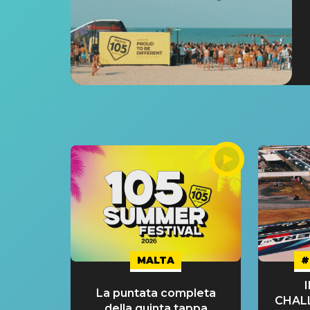
MALTA
#
La puntata completa
CHAL
della quinta tappa