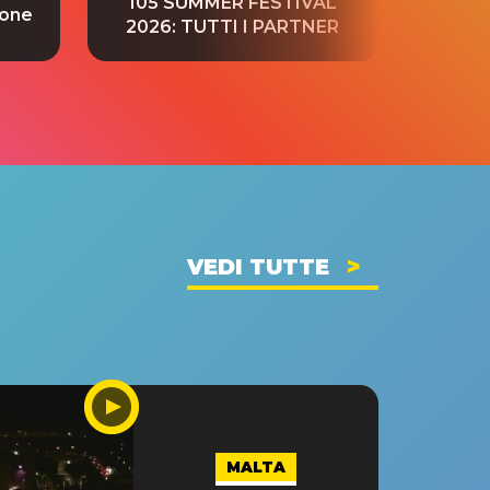
105 SUMMER FESTIVAL
ione
tradu
2026: TUTTI I PARTNER
VEDI TUTTE
MALTA