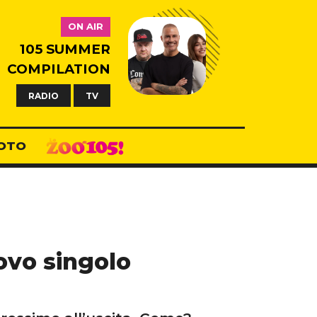
ON AIR
105 SUMMER
COMPILATION
RADIO
TV
OTO
ovo singolo