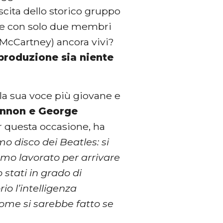
scita dello storico gruppo
za e con solo due membri
l McCartney) ancora vivi?
 produzione sia niente
 la sua voce più giovane e
ennon e George
r questa occasione, ha
mo disco dei Beatles: si
mo lavorato per arrivare
 stati in grado di
io l’intelligenza
 come si sarebbe fatto se