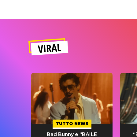
VIRAL
TUTTO NEWS
Bad Bunny e “BAILE
“