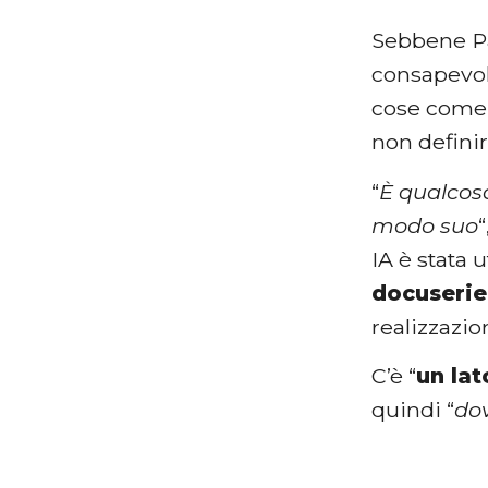
Sebbene Pa
consapevole 
cose come 
non definir
“
È qualcos
modo suo
IA è stata 
docuserie
realizzazio
C’è “
un la
quindi “
do