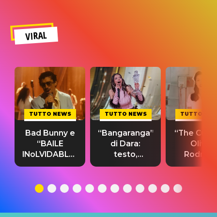
VIRAL
TUTTO NEWS
TUTTO NEWS
TUTTO NE
Bad Bunny e
“Bangaranga”
“The Cure”
“BAILE
di Dara:
Olivia
INoLVIDABLE”:
testo,
Rodrigo
testo,
traduzione e
testo,
traduzione e
significato
traduzion
significato
del singolo
significa