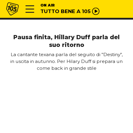
Vai al contenuto
Radio 105
ON AIR
TUTTO BENE A 105
Pausa finita, Hillary Duff parla del
suo ritorno
La cantante texana parla del seguito di "Destiny",
in uscita in autunno. Per Hilary Duff si prepara un
come back in grande stile