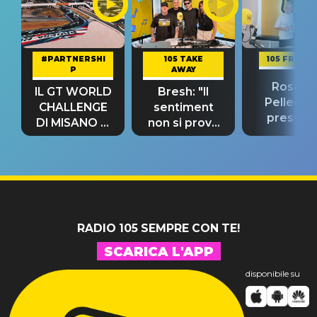
#PARTNERSHI
105 TAKE
105 FRIEND
P
AWAY
Rosario
IL GT WORLD
Bresh: "Il
Pellecch
CHALLENGE
sentiment
present
DI MISANO si
non si prova
“Così dov
riconferma
fino alla notte
andare
un GRANDE
prima"
SUCCESSO!
RADIO 105 SEMPRE CON TE!
SCARICA L'APP
disponibile su