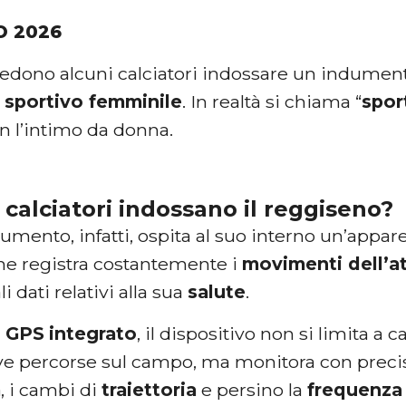
O 2026
vedono alcuni calciatori indossare un indumen
 sportivo femminile
. In realtà si chiama “
spor
n l’intimo da donna.
 calciatori indossano il reggiseno?
umento, infatti, ospita al suo interno un’appar
he registra costantemente i
movimenti dell’at
li dati relativi alla sua
salute
.
n
GPS
integrato
, il dispositivo non si limita a c
e percorse sul campo, ma monitora con precis
à
, i cambi di
traiettoria
e persino la
frequenza