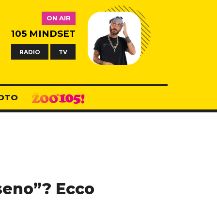
ON AIR
105 MINDSET
RADIO
TV
OTO
iseno”? Ecco