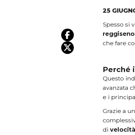
25 GIUGN
Spesso si 
reggiseno
che fare co
Perché i
Questo ind
avanzata c
e i principa
Grazie a u
complessiv
di
velocit