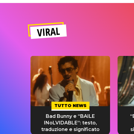
VIRAL
TUTTO NEWS
Bad Bunny e “BAILE
“
INoLVIDABLE”: testo,
traduzione e significato
s