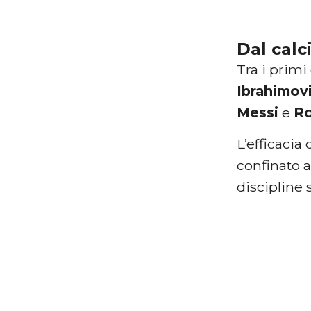
Dal calc
Tra i primi
Ibrahimov
Messi
e
R
L’efficacia
confinato 
discipline 