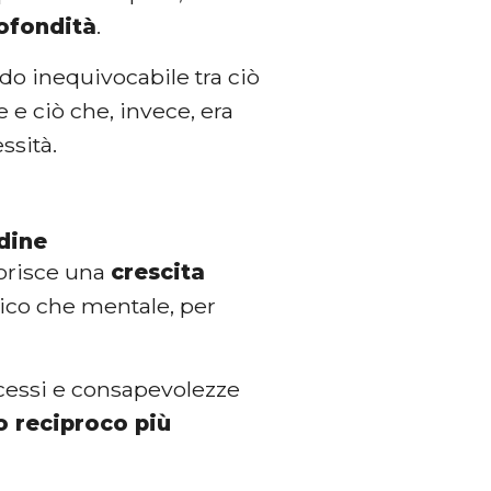
ofondità
.
do inequivocabile tra ciò
e e ciò che, invece, era
ssità.
dine
vorisce una
crescita
fisico che mentale, per
cessi e consapevolezze
o reciproco più