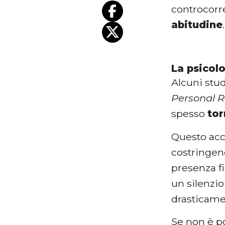
controcorre
abitudine
La psicolo
Alcuni stud
Personal R
spesso
tor
Questo acc
costringend
presenza f
un silenzi
drasticame
Se non è po