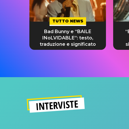
TUTTO NEWS
Bad Bunny e “BAILE
“
INoLVIDABLE”: testo,
traduzione e significato
s
INTERVISTE