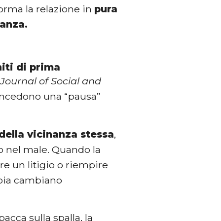
forma la relazione in
pura
tanza.
iti di prima
l
Journal of Social and
concedono una “pausa”
della vicinanza stessa
,
 o nel male. Quando la
e un litigio o riempire
ppia cambiano
acca sulla spalla, la