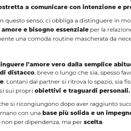
ostretta a comunicare con intenzione e pr
in questo senso, ci obbliga a distinguere in mo
 amore e bisogno essenziale
per la relazion
ente una comoda routine mascherata da nece
inguere l’amore vero dalla semplice abitu
di distacco
, breve o lungo che sia, spesso fa
le
. Lontani dal partner si ritrova lo spazio, sia 
si sui propri
obiettivi e traguardi personali.
che si ricongiungono dopo aver raggiunto suc
ornano con una
base più solida e un impegn
: non per dipendenza, ma per
scelta
.