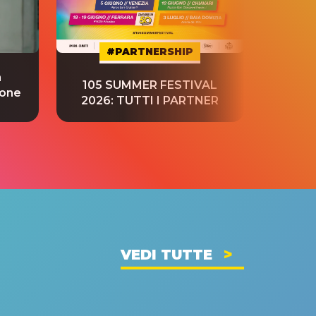
#PARTNERSHIP
a
“S
105 SUMMER FESTIVAL
ione
tradu
2026: TUTTI I PARTNER
VEDI TUTTE