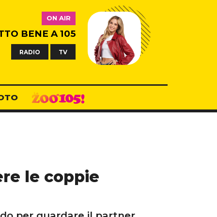
ON AIR
TTO BENE A 105
RADIO
TV
OTO
re le coppie
odo per guardare il partner