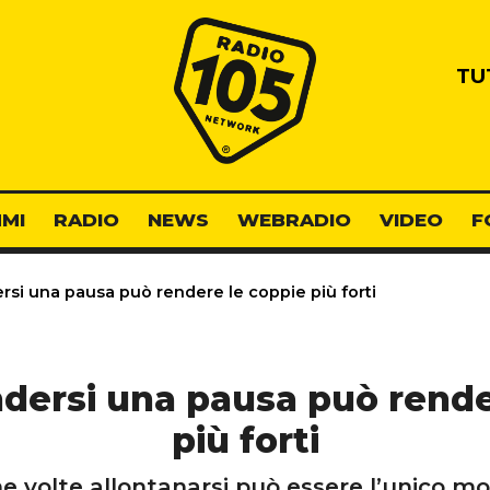
Radio 105
TU
MI
RADIO
NEWS
WEBRADIO
VIDEO
F
si una pausa può rendere le coppie più forti
dersi una pausa può rende
più forti
ne volte allontanarsi può essere l’unico m