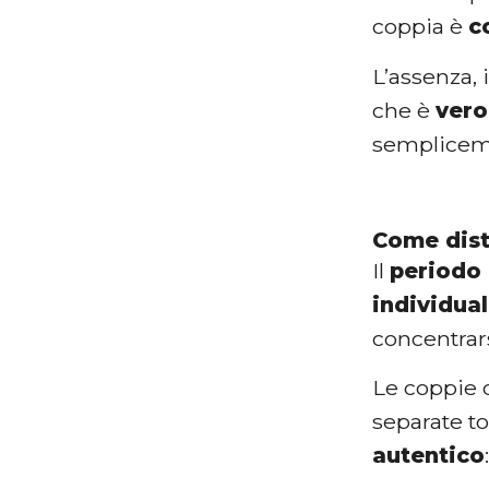
coppia è
c
L’assenza, 
che è
vero
semplicem
Come dist
Il
periodo 
individua
concentrar
Le coppie 
separate t
autentico