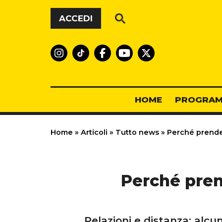
Vai al contenuto
ACCEDI
HOME
PROGRAM
Home
»
Articoli
»
Tutto news
»
Perché prender
Perché pren
Relazioni e distanza: alcu