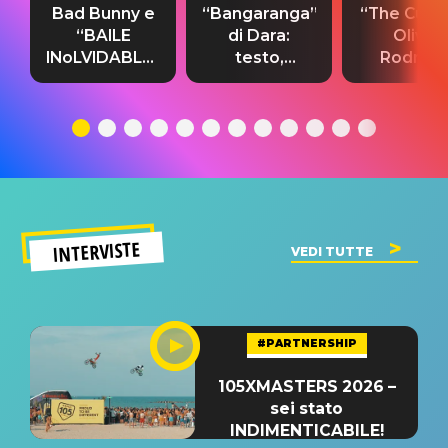
Bad Bunny e
“Bangaranga”
“The Cure”
“BAILE
di Dara:
Olivia
INoLVIDABLE”:
testo,
Rodrigo
testo,
traduzione e
testo,
traduzione e
significato
traduzion
significato
del singolo
significa
INTERVISTE
VEDI TUTTE
#PARTNERSHIP
105XMASTERS 2026 –
sei stato
INDIMENTICABILE!