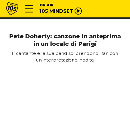
Vai al contenuto
Radio 105
ON AIR
105 MINDSET
Pete Doherty: canzone in anteprima
in un locale di Parigi
Il cantante e la sua band sorprendono i fan con
un'interpretazione inedita.