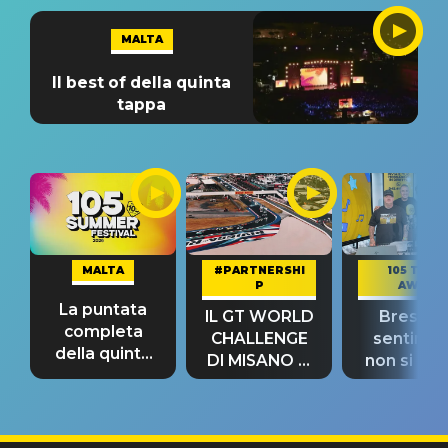
MALTA
Il best of della quinta
tappa
MALTA
#PARTNERSHI
105 TAKE
P
AWAY
La puntata
IL GT WORLD
Bresh: "I
completa
CHALLENGE
sentime
della quinta
DI MISANO si
non si pr
tappa
riconferma
fino alla n
un GRANDE
prima"
SUCCESSO!