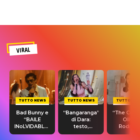
VIRAL
TUTTO NEWS
TUTTO NEWS
TUTTO NE
Bad Bunny e
“Bangaranga”
“The Cure”
“BAILE
di Dara:
Olivia
INoLVIDABLE”:
testo,
Rodrigo
testo,
traduzione e
testo,