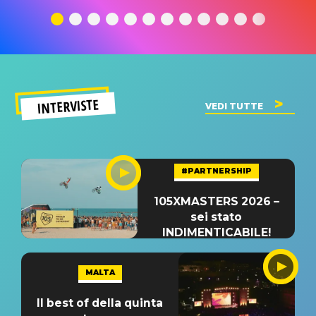
traduzione e
significato
traduzion
significato
del singolo
significa
INTERVISTE
VEDI TUTTE
#PARTNERSHIP
105XMASTERS 2026 –
sei stato
INDIMENTICABILE!
MALTA
Il best of della quinta