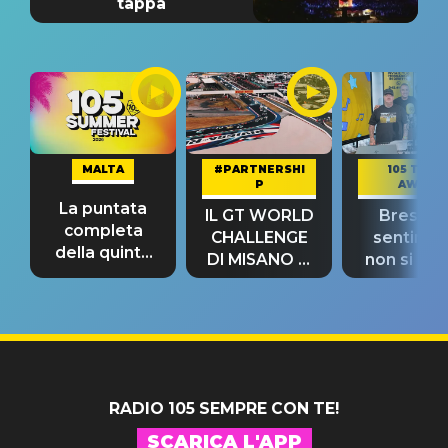
tappa
MALTA
#PARTNERSHI
105 TAKE
P
AWAY
La puntata
IL GT WORLD
Bresh: "I
completa
CHALLENGE
sentime
della quinta
DI MISANO si
non si pr
tappa
riconferma
fino alla n
un GRANDE
prima"
SUCCESSO!
RADIO 105 SEMPRE CON TE!
SCARICA L'APP