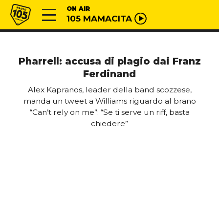
Vai al contenuto
Radio 105
ON AIR
105 MAMACITA
Pharrell: accusa di plagio dai Franz
Ferdinand
Alex Kapranos, leader della band scozzese,
manda un tweet a Williams riguardo al brano
“Can’t rely on me”: “Se ti serve un riff, basta
chiedere”