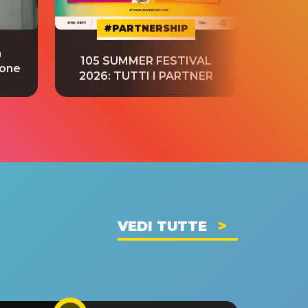
#PARTNERSHIP
a
“S
105 SUMMER FESTIVAL
ione
tradu
2026: TUTTI I PARTNER
VEDI TUTTE