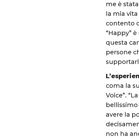
me è stata
la mia vita
contento d
“Happy” è 
questa can
persone ch
supportar
L’esperien
coma la su
Voice”. “L
bellissimo
avere la p
decisamen
non ha anc