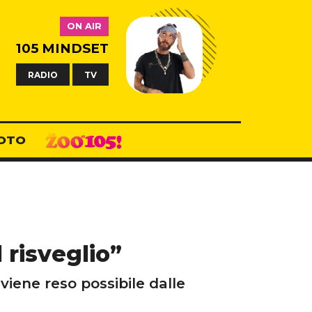
ON AIR
105 MINDSET
RADIO
TV
OTO
 risveglio”
viene reso possibile dalle