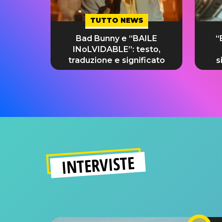
TUTTO NEWS
Bad Bunny e “BAILE
“
INoLVIDABLE”: testo,
traduzione e significato
s
INTERVISTE