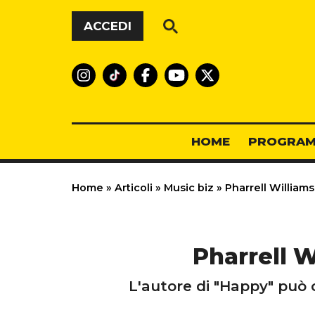
Vai al contenuto
ACCEDI
HOME
PROGRAM
Home
»
Articoli
»
Music biz
»
Pharrell Williams:
Pharrell W
L'autore di "Happy" può c