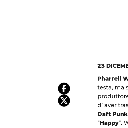
23 DICEM
Pharrell W
testa, ma 
produttore
di aver tr
Daft Punk
“
Happy
“. 