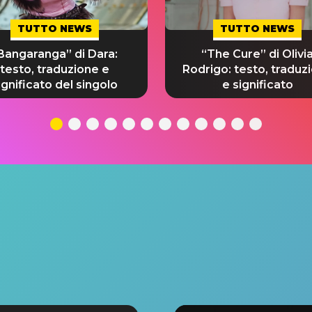
TUTTO NEWS
TUTTO NEWS
Bangaranga” di Dara:
“The Cure” di Olivi
testo, traduzione e
Rodrigo: testo, traduz
ignificato del singolo
e significato