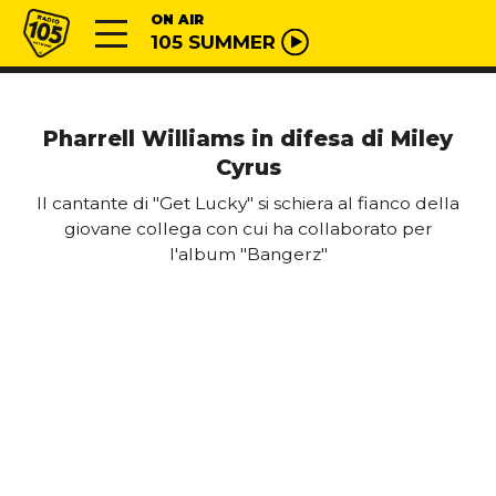
Vai al contenuto
Radio 105
ON AIR
105 SUMMER
Pharrell Williams in difesa di Miley
Cyrus
Il cantante di "Get Lucky" si schiera al fianco della
giovane collega con cui ha collaborato per
l'album "Bangerz"