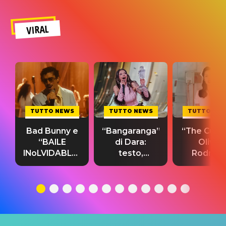
VIRAL
TUTTO NEWS
TUTTO NEWS
TUTTO NE
Bad Bunny e
“Bangaranga”
“The Cure”
“BAILE
di Dara:
Olivia
INoLVIDABLE”:
testo,
Rodrigo
testo,
traduzione e
testo,
traduzione e
significato
traduzion
significato
del singolo
significa