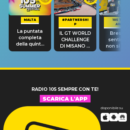
MALTA
#PARTNERSHI
105 TAKE
P
AWAY
La puntata
IL GT WORLD
Bresh: "I
completa
CHALLENGE
sentime
della quinta
DI MISANO si
non si pr
tappa
riconferma
fino alla n
un GRANDE
prima"
SUCCESSO!
RADIO 105 SEMPRE CON TE!
SCARICA L'APP
disponibile su