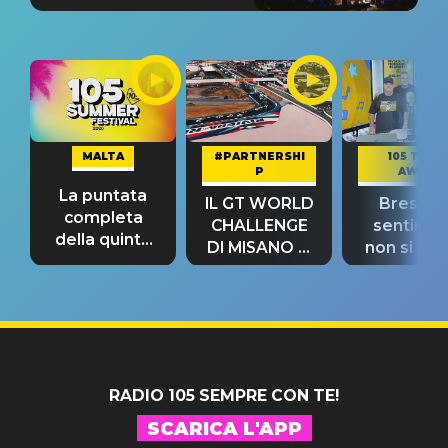
MALTA
#PARTNERSHI
105 TAKE
P
AWAY
La puntata
IL GT WORLD
Bresh: "I
completa
CHALLENGE
sentime
della quinta
DI MISANO si
non si pr
tappa
riconferma
fino alla n
un GRANDE
prima"
SUCCESSO!
RADIO 105 SEMPRE CON TE!
SCARICA L'APP