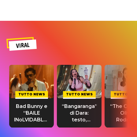
VIRAL
TUTTO NEWS
TUTTO NEWS
TUTTO NE
Bad Bunny e
“Bangaranga”
“The Cure”
“BAILE
di Dara:
Olivia
INoLVIDABLE”:
testo,
Rodrigo
testo,
traduzione e
testo,
traduzione e
significato
traduzion