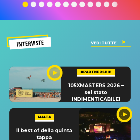
significato
del singolo
significa
INTERVISTE
VEDI TUTTE
#PARTNERSHIP
105XMASTERS 2026 –
sei stato
INDIMENTICABILE!
MALTA
Il best of della quinta
tappa