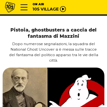
Vai al contenuto
Radio 105
ON AIR
105 VILLAGE
Pistoia, ghostbusters a caccia del
fantasma di Mazzini
Dopo numerose segnalazioni, la squadra del
National Ghost Uncover si è messa sulle tracce
del fantasma del politico apparso tra le vie della
città.