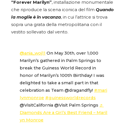
“Forever Marilyn”
, installazione monumentale
che riproduce la scena iconica del film
Quando
la moglie è in vacanza
, in cui l’attrice si trova
sopra una grata della metropolitana con il
vestito sollevato dal vento.
@ania_woj11
On May 30th, over 1,000
Marilyn’s gathered in Palm Springs to
break the Guiness World Record in
honor of Marilyn’s 100th Birthday! I was
delighted to take a small part in that
celebration as Team @dragandfly!
#mari
lynmonroe
#guinessworldrecords
@VisitCalifornia @Visit Palm Springs
♬
Diamonds Are a Girl’s Best Friend – Maril
yn Monroe