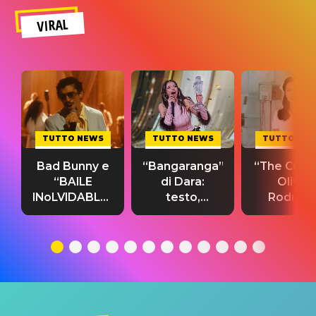
VIRAL
TUTTO NEWS
TUTTO NEWS
TUTTO NE
Bad Bunny e
“Bangaranga”
“The Cure”
“BAILE
di Dara:
Olivia
INoLVIDABLE”:
testo,
Rodrigo
testo,
traduzione e
testo,
traduzione e
significato
traduzion
significato
del singolo
significa