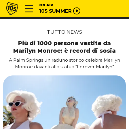
Vai al contenuto
Radio 105
ON AIR
105 SUMMER
TUTTO NEWS
Più di 1000 persone vestite da
Marilyn Monroe: è record di sosia
A Palm Springs un raduno storico celebra Marilyn
Monroe davanti alla statua “Forever Marilyn”