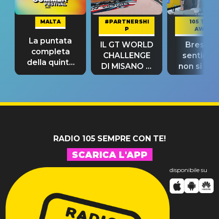
MALTA
#PARTNERSHI
105 TAKE
P
AWAY
La puntata
IL GT WORLD
Bresh: "I
completa
CHALLENGE
sentime
della quinta
DI MISANO si
non si pr
tappa
riconferma
fino alla n
un GRANDE
prima"
SUCCESSO!
RADIO 105 SEMPRE CON TE!
SCARICA L'APP
disponibile su