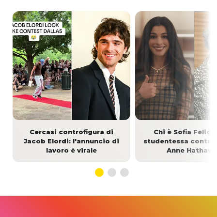
Cercasi controfigura di
Chi è Sofia Felicet
Jacob Elordi: l'annuncio di
studentessa controf
lavoro è virale
Anne Hathaw