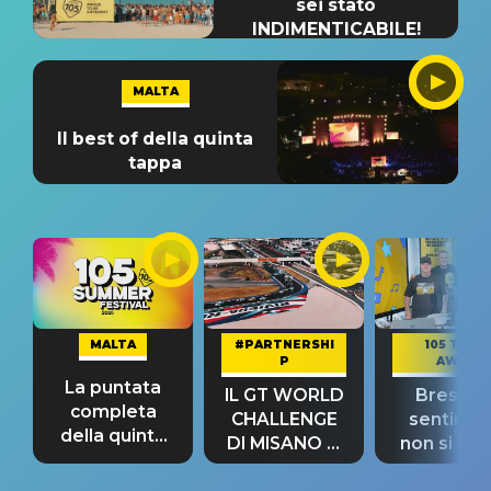
sei stato
INDIMENTICABILE!
MALTA
Il best of della quinta
tappa
MALTA
#PARTNERSHI
105 TAKE
P
AWAY
La puntata
IL GT WORLD
Bresh: "I
completa
CHALLENGE
sentime
della quinta
DI MISANO si
non si pr
tappa
riconferma
fino alla n