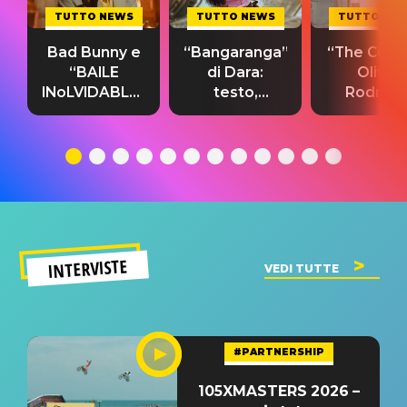
TUTTO NEWS
TUTTO NEWS
TUTTO NE
Bad Bunny e
“Bangaranga”
“The Cure”
“BAILE
di Dara:
Olivia
INoLVIDABLE”:
testo,
Rodrigo
testo,
traduzione e
testo,
traduzione e
significato
traduzion
significato
del singolo
significa
INTERVISTE
VEDI TUTTE
#PARTNERSHIP
105XMASTERS 2026 –