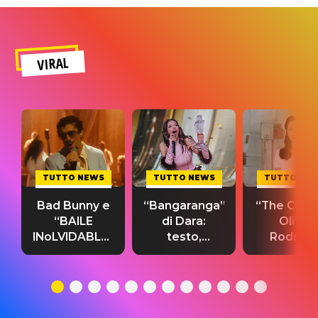
VIRAL
TUTTO NEWS
TUTTO NEWS
TUTTO NE
Bad Bunny e
“Bangaranga”
“The Cure”
“BAILE
di Dara:
Olivia
INoLVIDABLE”:
testo,
Rodrigo
testo,
traduzione e
testo,
traduzione e
significato
traduzion
significato
del singolo
significa