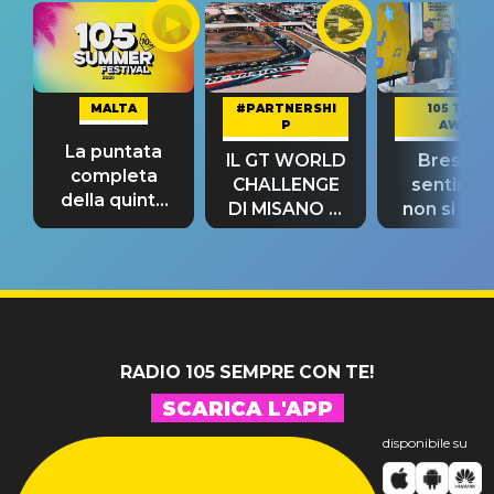
MALTA
#PARTNERSHI
105 TAKE
P
AWAY
La puntata
IL GT WORLD
Bresh: "I
completa
CHALLENGE
sentime
della quinta
DI MISANO si
non si pr
tappa
riconferma
fino alla n
un GRANDE
prima"
SUCCESSO!
RADIO 105 SEMPRE CON TE!
SCARICA L'APP
disponibile su