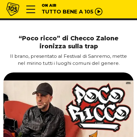
Vai al contenuto
Radio 105
ON AIR
TUTTO BENE A 105
“Poco ricco” di Checco Zalone
ironizza sulla trap
Il brano, presentato al Festival di Sanremo, mette
nel mirino tutti i luoghi comuni del genere.