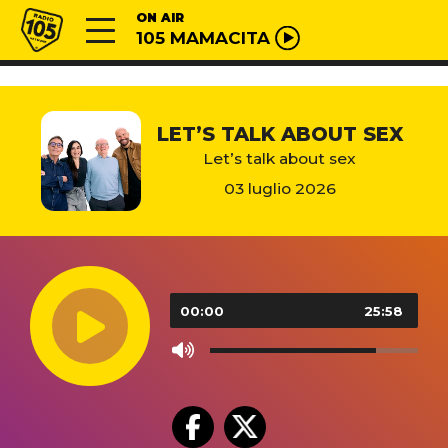
Vai al contenuto
Radio 105
ON AIR
105 MAMACITA
LET’S TALK ABOUT SEX
Let’s talk about sex
03 luglio 2026
Audio
Player
00:00
25:58
Use
Up/Down
Arrow
keys
to