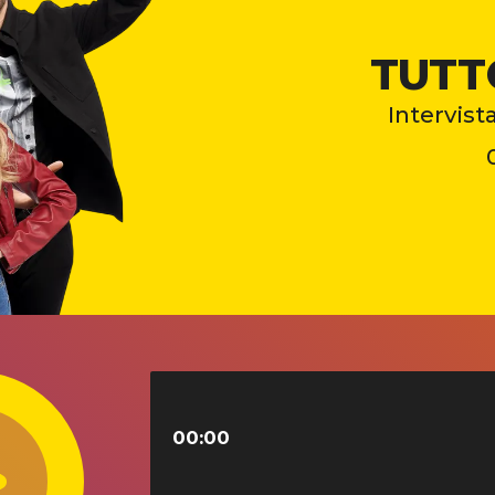
TUTT
Intervist
00:00