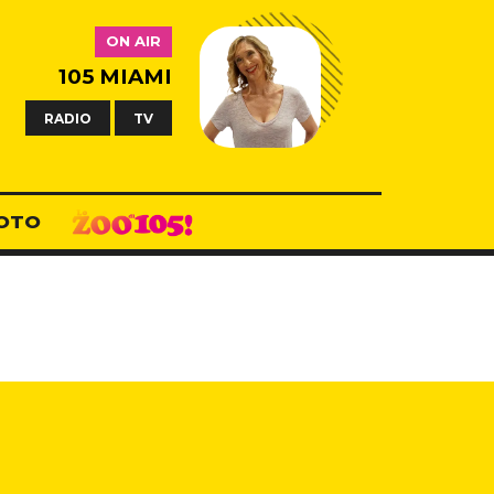
ON AIR
105 MIAMI
RADIO
TV
OTO