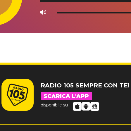
Use
Up/Down
Arrow
keys
to
increase
or
decrease
volume.
RADIO 105 SEMPRE CON TE!
SCARICA L'APP
disponibile su